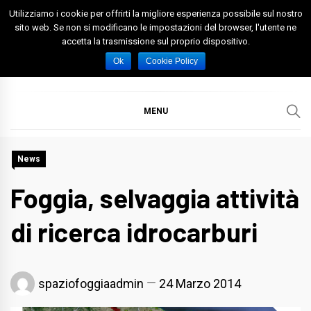
Skip
Utilizziamo i cookie per offrirti la migliore esperienza possibile sul nostro
to
sito web. Se non si modificano le impostazioni del browser, l'utente ne
accetta la trasmissione sul proprio dispositivo.
content
Spazio Foggia
Foggia News Calcio Eventi e Attività nella Capitanata
Ok
Cookie Policy
MENU
News
Foggia, selvaggia attività
di ricerca idrocarburi
spaziofoggiaadmin
24 Marzo 2014