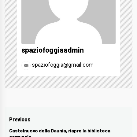
spaziofoggiaadmin
spaziofoggia@gmail.com
Navigazione
Previous
articoli
Castelnuovo della Daunia, riapre la biblioteca
Previous
comunale