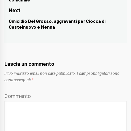
post:
Next
Omicidio Del Grosso, aggravanti per Ciocca di
Next
Castelnuovo e Menna
post:
Lascia un commento
Il tuo indirizzo email non sarà pubblicato.
I campi obbligatori sono
contrassegnati
*
Commento