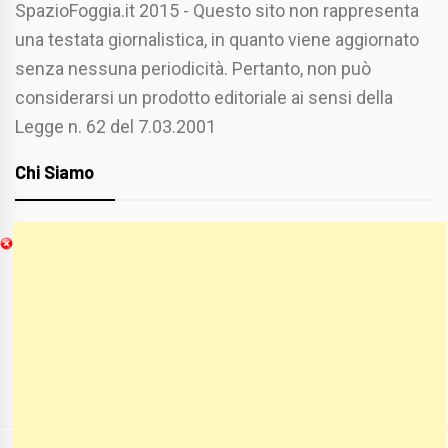
SpazioFoggia.it 2015 - Questo sito non rappresenta
una testata giornalistica, in quanto viene aggiornato
senza nessuna periodicità. Pertanto, non può
considerarsi un prodotto editoriale ai sensi della
Legge n. 62 del 7.03.2001
Chi Siamo
Spaziofoggia.it è stato realizzato da
Etucisei.it
-
Sebastiano Capozzi.
Se vuoi collaborare con Spaziofoggia invia il tuo
curriculum a :
spaziofoggia@gmail.com