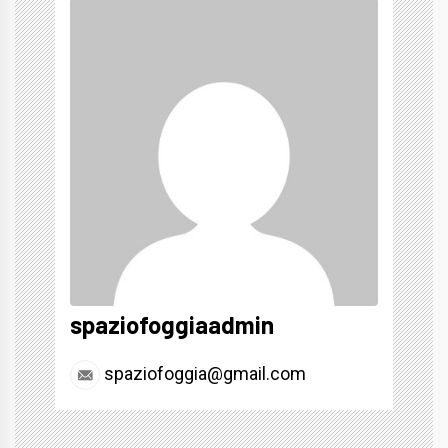
spaziofoggiaadmin
spaziofoggia@gmail.com