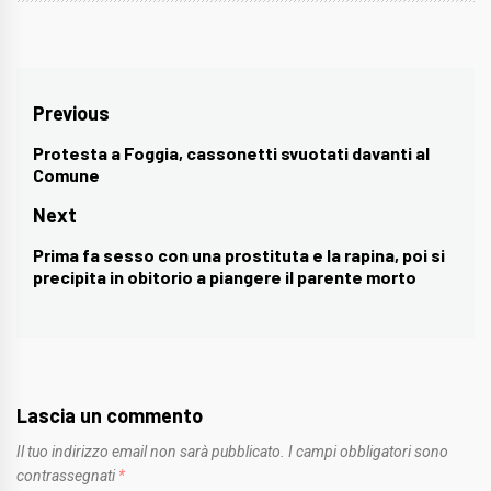
Navigazione
Previous
articoli
Protesta a Foggia, cassonetti svuotati davanti al
Previous
Comune
post:
Next
Prima fa sesso con una prostituta e la rapina, poi si
Next
precipita in obitorio a piangere il parente morto
post:
Lascia un commento
Il tuo indirizzo email non sarà pubblicato.
I campi obbligatori sono
contrassegnati
*