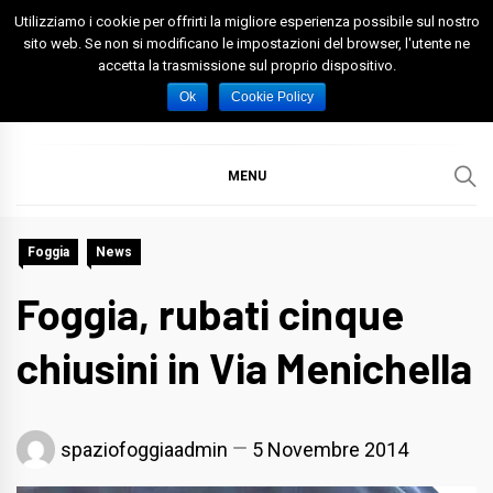
Skip
Utilizziamo i cookie per offrirti la migliore esperienza possibile sul nostro
to
sito web. Se non si modificano le impostazioni del browser, l'utente ne
accetta la trasmissione sul proprio dispositivo.
content
Spazio Foggia
Foggia News Calcio Eventi e Attività nella Capitanata
Ok
Cookie Policy
MENU
Foggia
News
Foggia, rubati cinque
chiusini in Via Menichella
spaziofoggiaadmin
5 Novembre 2014