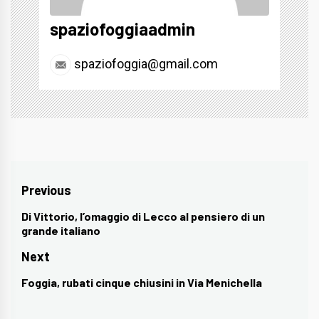
spaziofoggiaadmin
spaziofoggia@gmail.com
Navigazione
Previous
articoli
Di Vittorio, l’omaggio di Lecco al pensiero di un
Previous
grande italiano
post:
Next
Foggia, rubati cinque chiusini in Via Menichella
Next
post: