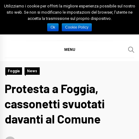
Skip
Utilizziamo i cookie per offrirti la migliore esperienza possibile sul nostro
to
sito web. Se non si modificano le impostazioni del browser, l'utente ne
accetta la trasmissione sul proprio dispositivo.
content
Spazio Foggia
Foggia News Calcio Eventi e Attività nella Capitanata
Ok
Cookie Policy
MENU
Foggia
News
Protesta a Foggia,
cassonetti svuotati
davanti al Comune