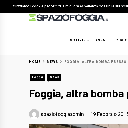
Skip
Utilizziamo i cookie per offrirti la migliore esperienza possibile sul no
to
content
Spazio Foggia
Foggia News Calcio Eventi e Attività nella Capitanata
NOTIZIE
EVENTI
CURIO
HOME
NEWS
FOGGIA, ALTRA BOMBA PRESSO 
Foggia
News
Foggia, altra bomba 
spaziofoggiaadmin
19 Febbraio 201