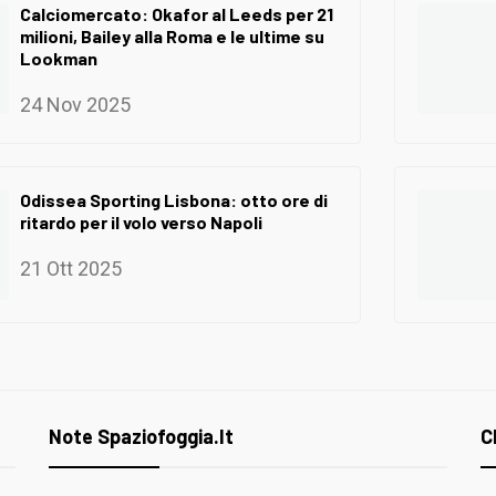
Calciomercato: Okafor al Leeds per 21
milioni, Bailey alla Roma e le ultime su
Lookman
24 Nov 2025
Odissea Sporting Lisbona: otto ore di
ritardo per il volo verso Napoli
21 Ott 2025
Note Spaziofoggia.it
C