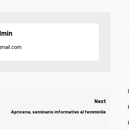
dmin
mail.com
Next
Apricena, seminario informativo al femminile
Next
post: