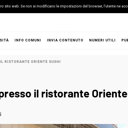
stro sito web. Se non si modificano le impostazioni del browser, l'utente ne acc
SITÀ
INFO COMUNI
INVIA CONTENUTO
NUMERI UTILI
PU
IL RISTORANTE ORIENTE SUSHI
presso il ristorante Oriente
5