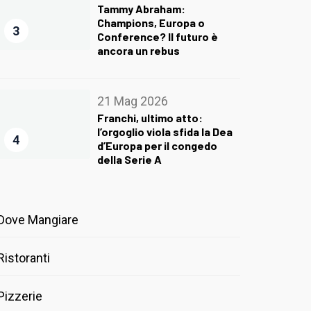
Tammy Abraham:
Champions, Europa o
3
Conference? Il futuro è
ancora un rebus
21 Mag 2026
Franchi, ultimo atto:
l’orgoglio viola sfida la Dea
4
d’Europa per il congedo
della Serie A
Dove Mangiare
Ristoranti
Pizzerie