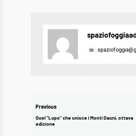
spaziofoggiaa
spaziofoggia@g
Navigazione
Previous
articoli
Quel “Lupo” che unisce i Monti Dauni, ottava
Previous
edizione
post: