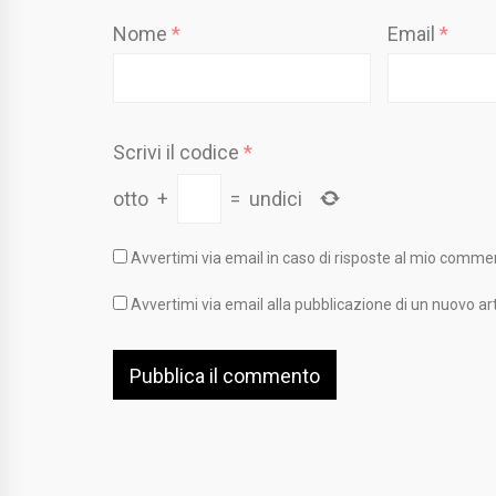
Nome
*
Email
*
Scrivi il codice
*
otto
+
=
undici
Avvertimi via email in caso di risposte al mio comme
Avvertimi via email alla pubblicazione di un nuovo art