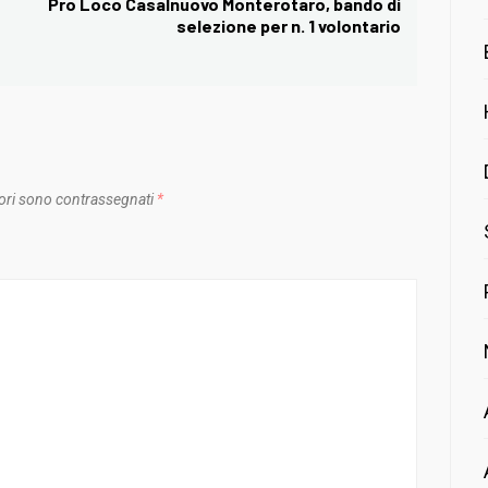
Pro Loco Casalnuovo Monterotaro, bando di
Next
selezione per n. 1 volontario
post:
ori sono contrassegnati
*