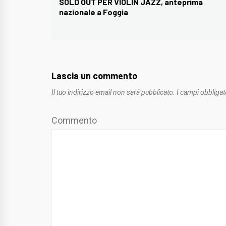
articoli
SOLD OUT PER VIOLIN JAZZ, anteprima
Previous
nazionale a Foggia
post:
Lascia un commento
Il tuo indirizzo email non sarà pubblicato.
I campi obbligat
Commento