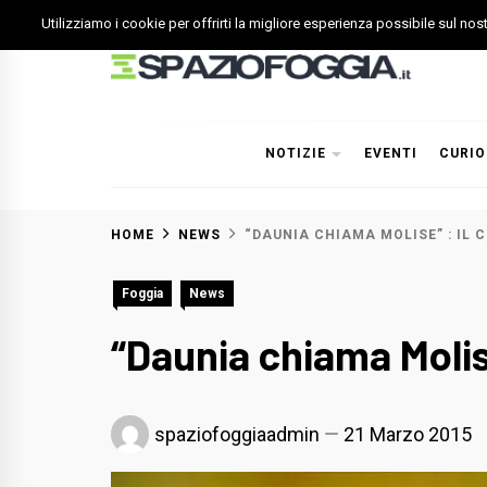
Skip
Utilizziamo i cookie per offrirti la migliore esperienza possibile sul no
to
content
Spazio Foggia
Foggia News Calcio Eventi e Attività nella Capitanata
NOTIZIE
EVENTI
CURIO
HOME
NEWS
“DAUNIA CHIAMA MOLISE” : IL C
Foggia
News
“Daunia chiama Molise
spaziofoggiaadmin
21 Marzo 2015