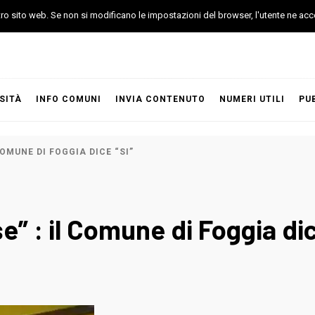
stro sito web. Se non si modificano le impostazioni del browser, l'utente ne acc
SITÀ
INFO COMUNI
INVIA CONTENUTO
NUMERI UTILI
PU
OMUNE DI FOGGIA DICE “SI”
” : il Comune di Foggia dic