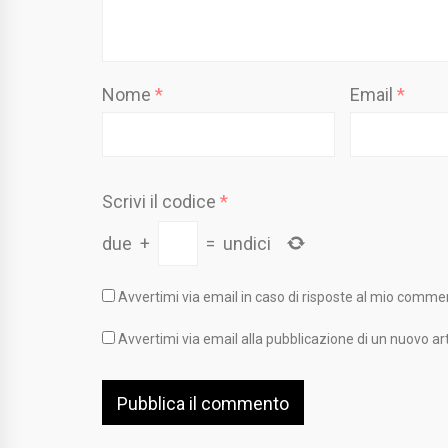
Nome
*
Email
*
Scrivi il codice
*
due
+
=
undici
Avvertimi via email in caso di risposte al mio comme
Avvertimi via email alla pubblicazione di un nuovo art