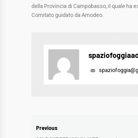
della Provincia di Campobasso, il quale ha e
Comitato guidato da Amodeo.
spaziofoggiaa
spaziofoggia@g
Navigazione
Previous