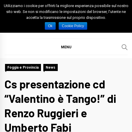
Skip
Utilizziamo i cookie per offrirti la migliore esperienza possibile sul nostro
to
sito web. Se non si modificano le impostazioni del browser, l'utente ne
accetta la trasmissione sul proprio dispositivo.
content
Spazio Foggia
Foggia News Calcio Eventi e Attività nella Capitanata
Ok
Cookie Policy
MENU
Foggia e Provincia
News
Cs presentazione cd
“Valentino è Tango!” di
Renzo Ruggieri e
Umberto Fabi