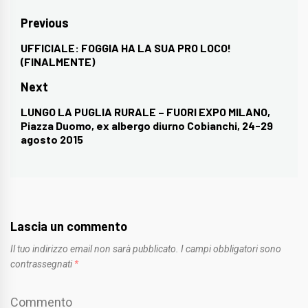
Navigazione
Previous
articoli
UFFICIALE: FOGGIA HA LA SUA PRO LOCO!
Previous
(FINALMENTE)
post:
Next
LUNGO LA PUGLIA RURALE – FUORI EXPO MILANO,
Next
Piazza Duomo, ex albergo diurno Cobianchi, 24-29
post:
agosto 2015
Lascia un commento
Il tuo indirizzo email non sarà pubblicato.
I campi obbligatori sono
contrassegnati
*
Commento