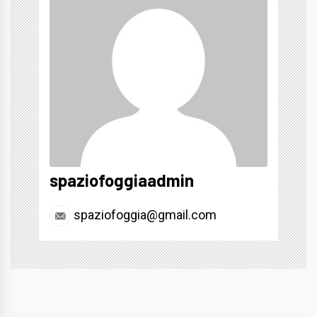
spaziofoggiaadmin
spaziofoggia@gmail.com