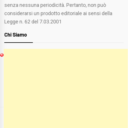
senza nessuna periodicità. Pertanto, non può
considerarsi un prodotto editoriale ai sensi della
Legge n. 62 del 7.03.2001
Chi Siamo
Spaziofoggia.it è stato realizzato da
Etucisei.it
-
Sebastiano Capozzi.
Se vuoi collaborare con Spaziofoggia invia il tuo
curriculum a :
spaziofoggia@gmail.com
COPYRIGHT ALL RIGHTS RESERVED
|
THEME:
BLOG PRIME
BY
THEMEINWP
.