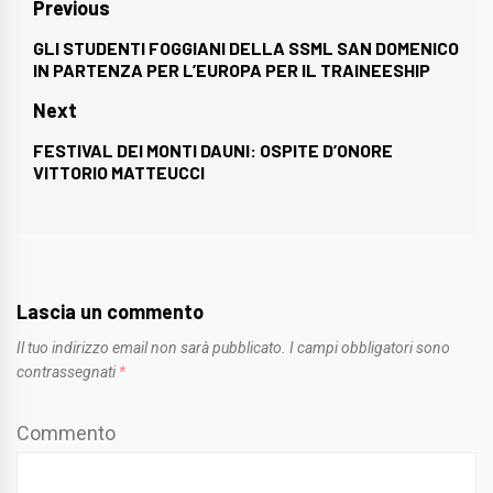
Navigazione
Previous
articoli
GLI STUDENTI FOGGIANI DELLA SSML SAN DOMENICO
Previous
IN PARTENZA PER L’EUROPA PER IL TRAINEESHIP
post:
Next
FESTIVAL DEI MONTI DAUNI: OSPITE D’ONORE
Next
VITTORIO MATTEUCCI
post:
Lascia un commento
Il tuo indirizzo email non sarà pubblicato.
I campi obbligatori sono
contrassegnati
*
Commento