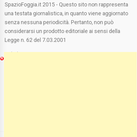
SpazioFoggia.it 2015 - Questo sito non rappresenta
una testata giornalistica, in quanto viene aggiornato
senza nessuna periodicità. Pertanto, non può
considerarsi un prodotto editoriale ai sensi della
Legge n. 62 del 7.03.2001
Chi Siamo
Spaziofoggia.it è stato realizzato da
Etucisei.it
-
Sebastiano Capozzi.
Se vuoi collaborare con Spaziofoggia invia il tuo
curriculum a :
spaziofoggia@gmail.com