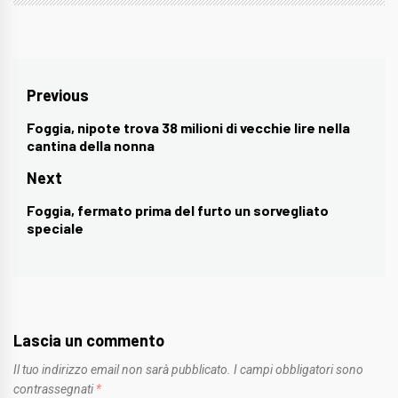
Navigazione
Previous
articoli
Foggia, nipote trova 38 milioni di vecchie lire nella
Previous
cantina della nonna
post:
Next
Foggia, fermato prima del furto un sorvegliato
Next
speciale
post:
Lascia un commento
Il tuo indirizzo email non sarà pubblicato.
I campi obbligatori sono
contrassegnati
*