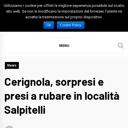
Skip
Utilizziamo i cookie per offrirti la migliore esperienza possibile sul nostro
to
sito web. Se non si modificano le impostazioni del browser, l'utente ne
accetta la trasmissione sul proprio dispositivo.
content
Spazio Foggia
Foggia News Calcio Eventi e Attività nella Capitanata
Ok
Cookie Policy
MENU
News
Cerignola, sorpresi e
presi a rubare in località
Salpitelli