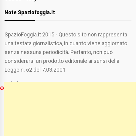
Note Spaziofoggia.it
SpazioFoggia.it 2015 - Questo sito non rappresenta
una testata giornalistica, in quanto viene aggiornato
senza nessuna periodicità. Pertanto, non può
considerarsi un prodotto editoriale ai sensi della
Legge n. 62 del 7.03.2001
Chi Siamo
Spaziofoggia.it è stato realizzato da
Etucisei.it
-
Sebastiano Capozzi.
Se vuoi collaborare con Spaziofoggia invia il tuo