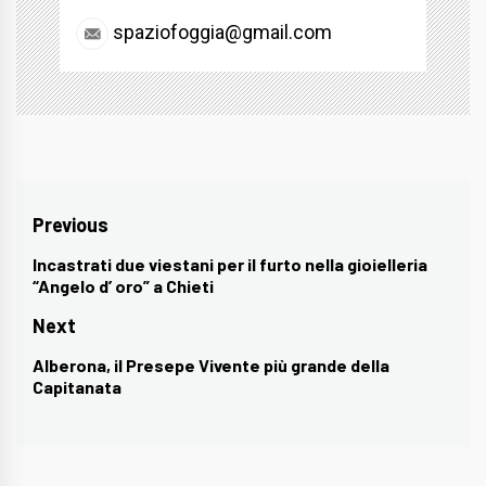
spaziofoggia@gmail.com
Navigazione
Previous
articoli
Incastrati due viestani per il furto nella gioielleria
Previous
“Angelo d’ oro” a Chieti
post:
Next
Alberona, il Presepe Vivente più grande della
Next
Capitanata
post: