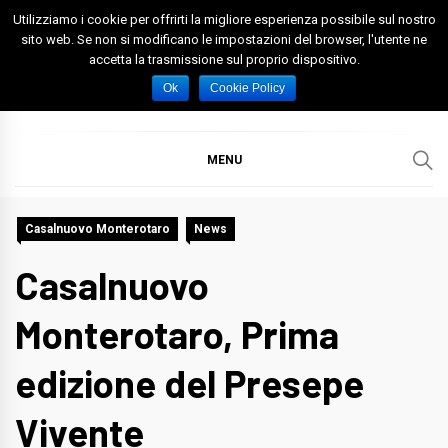
Skip
Utilizziamo i cookie per offrirti la migliore esperienza possibile sul nostro
to
sito web. Se non si modificano le impostazioni del browser, l'utente ne
accetta la trasmissione sul proprio dispositivo.
content
Spazio Foggia
Foggia News Calcio Eventi e Attività nella Capitanata
Ok
Cookie Policy
MENU
Casalnuovo Monterotaro
News
Casalnuovo
Monterotaro, Prima
edizione del Presepe
Vivente