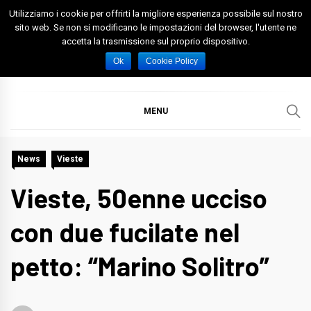
Skip
Utilizziamo i cookie per offrirti la migliore esperienza possibile sul nostro
to
sito web. Se non si modificano le impostazioni del browser, l'utente ne
accetta la trasmissione sul proprio dispositivo.
content
Spazio Foggia
Foggia News Calcio Eventi e Attività nella Capitanata
Ok
Cookie Policy
MENU
News
Vieste
Vieste, 50enne ucciso
con due fucilate nel
petto: “Marino Solitro”