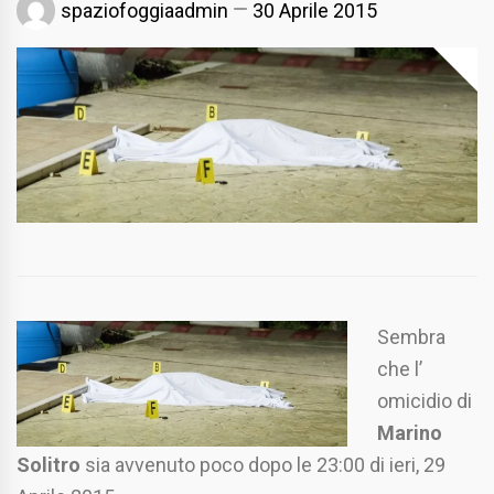
spaziofoggiaadmin
30 Aprile 2015
Sembra
che l’
omicidio di
Marino
Solitro
sia avvenuto poco dopo le 23:00 di ieri, 29