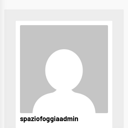
spaziofoggiaadmin