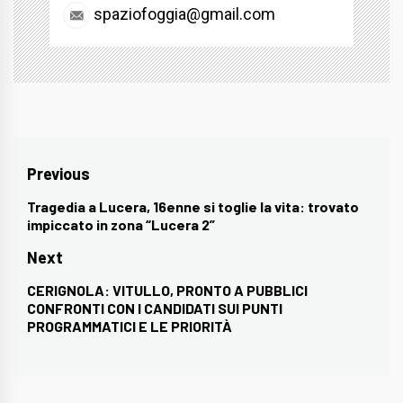
spaziofoggia@gmail.com
Navigazione
Previous
articoli
Tragedia a Lucera, 16enne si toglie la vita: trovato
Previous
impiccato in zona “Lucera 2”
post:
Next
CERIGNOLA: VITULLO, PRONTO A PUBBLICI
Next
CONFRONTI CON I CANDIDATI SUI PUNTI
post:
PROGRAMMATICI E LE PRIORITÀ