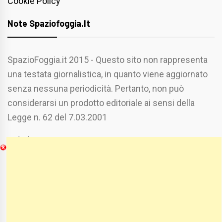
Cookie Policy
Note Spaziofoggia.it
SpazioFoggia.it 2015 - Questo sito non rappresenta
una testata giornalistica, in quanto viene aggiornato
senza nessuna periodicità. Pertanto, non può
considerarsi un prodotto editoriale ai sensi della
Legge n. 62 del 7.03.2001
Chi Siamo
Spaziofoggia.it è stato realizzato da
Etucisei.it
-
Sebastiano Capozzi.
Se vuoi collaborare con Spaziofoggia invia il tuo