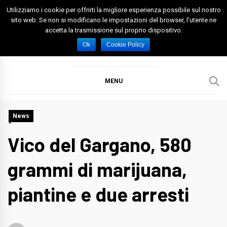
Skip
Utilizziamo i cookie per offrirti la migliore esperienza possibile sul nostro
to
sito web. Se non si modificano le impostazioni del browser, l'utente ne
accetta la trasmissione sul proprio dispositivo.
content
Spazio Foggia
Foggia News Calcio Eventi e Attività nella Capitanata
Ok
Cookie Policy
MENU
News
Vico del Gargano, 580
grammi di marijuana,
piantine e due arresti