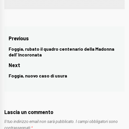
Navigazione
Previous
articoli
Foggia, rubato il quadro centenario della Madonna
Previous
dell’ Incoronata
post:
Next
Foggia, nuovo caso di usura
Next
post:
Lascia un commento
Il tuo indirizzo email non sarà pubblicato.
I campi obbligatori sono
contrassegnati
*