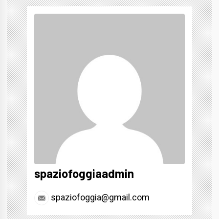
spaziofoggiaadmin
spaziofoggia@gmail.com