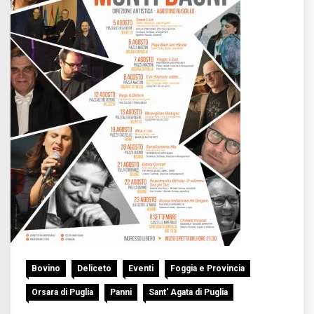
Bovino
Deliceto
Eventi
Foggia e Provincia
Orsara di Puglia
Panni
Sant' Agata di Puglia