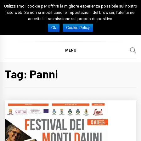
Skip
Utilizziamo i cookie per offrirti la migliore esperienza possibile sul nostro
to
sito web. Se non si modificano le impostazioni del browser, l'utente ne
accetta la trasmissione sul proprio dispositivo.
content
Spazio Foggia
Foggia News Calcio Eventi e Attività nella Capitanata
Ok
Cookie Policy
MENU
Tag: Panni