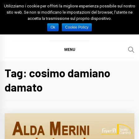
Skip
Utilizziamo i cookie per offrirti la migliore esperienza possibile sul nostro
to
sito web. Se non si modificano le impostazioni del browser, l'utente ne
accetta la trasmissione sul proprio dispositivo.
content
Spazio Foggia
Foggia News Calcio Eventi e Attività nella Capitanata
Ok
Cookie Policy
MENU
Tag: cosimo damiano
damato