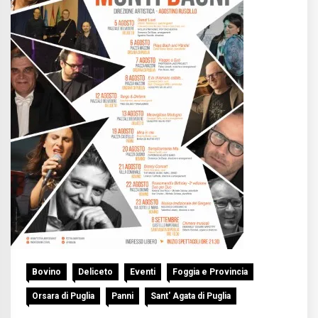
Bovino
Deliceto
Eventi
Foggia e Provincia
Orsara di Puglia
Panni
Sant' Agata di Puglia