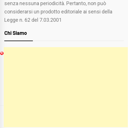
senza nessuna periodicità. Pertanto, non può
considerarsi un prodotto editoriale ai sensi della
Legge n. 62 del 7.03.2001
Chi Siamo
Spaziofoggia.it è stato realizzato da
Etucisei.it
-
Sebastiano Capozzi.
Se vuoi collaborare con Spaziofoggia invia il tuo
curriculum a :
spaziofoggia@gmail.com
COPYRIGHT ALL RIGHTS RESERVED
|
THEME:
BLOG PRIME
BY
THEMEINWP
.