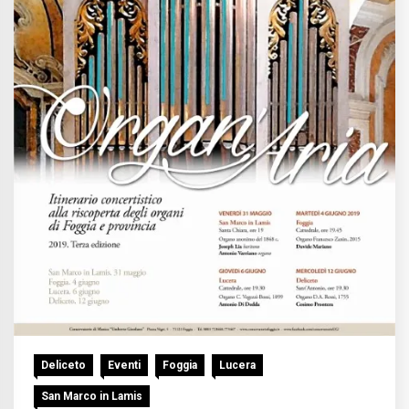
Deliceto
Eventi
Foggia
Lucera
San Marco in Lamis