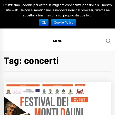
Skip
Utilizziamo i cookie per offrirti la migliore esperienza possibile sul nostro
to
sito web. Se non si modificano le impostazioni del browser, l'utente ne
accetta la trasmissione sul proprio dispositivo.
content
Spazio Foggia
Foggia News Calcio Eventi e Attività nella Capitanata
Ok
Cookie Policy
MENU
Tag: concerti