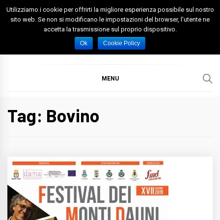
Skip
Utilizziamo i cookie per offrirti la migliore esperienza possibile sul nostro
to
sito web. Se non si modificano le impostazioni del browser, l'utente ne
accetta la trasmissione sul proprio dispositivo.
content
Spazio Foggia
Foggia News Calcio Eventi e Attività nella Capitanata
Ok
Cookie Policy
MENU
Tag: Bovino