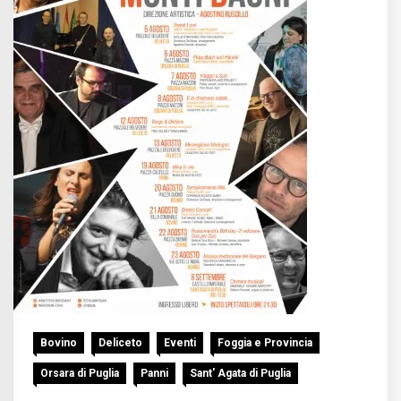
Bovino
Deliceto
Eventi
Foggia e Provincia
Orsara di Puglia
Panni
Sant' Agata di Puglia