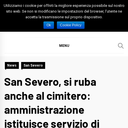
Skip
Utilizziamo i cookie per offrirti la migliore esperienza possibile sul nostro
to
sito web. Se non si modificano le impostazioni del browser, l'utente ne
accetta la trasmissione sul proprio dispositivo.
content
Spazio Foggia
Foggia News Calcio Eventi e Attività nella Capitanata
Ok
Cookie Policy
MENU
News
San Severo
San Severo, si ruba
anche al cimitero:
amministrazione
istituisce servizio di