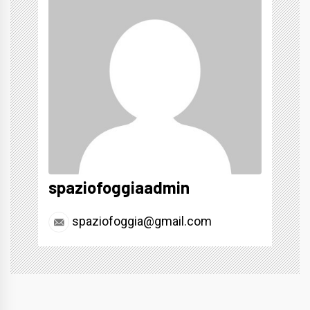
spaziofoggiaadmin
spaziofoggia@gmail.com