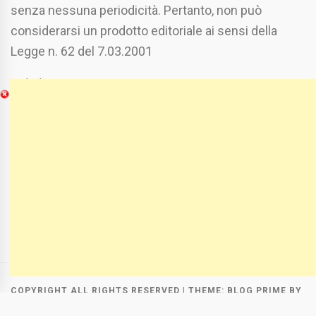
senza nessuna periodicità. Pertanto, non può
considerarsi un prodotto editoriale ai sensi della
Legge n. 62 del 7.03.2001
Chi Siamo
Spaziofoggia.it è stato realizzato da
Etucisei.it
-
Sebastiano Capozzi.
Se vuoi collaborare con Spaziofoggia invia il tuo
curriculum a :
spaziofoggia@gmail.com
COPYRIGHT ALL RIGHTS RESERVED
|
THEME:
BLOG PRIME
BY
THEMEINWP
.