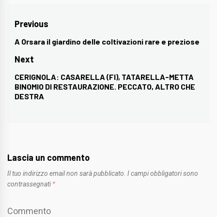
Navigazione
Previous
articoli
A Orsara il giardino delle coltivazioni rare e preziose
Previous
post:
Next
CERIGNOLA: CASARELLA (FI), TATARELLA-METTA
Next
BINOMIO DI RESTAURAZIONE. PECCATO, ALTRO CHE
post:
DESTRA
Lascia un commento
Il tuo indirizzo email non sarà pubblicato.
I campi obbligatori sono
contrassegnati
*
Commento