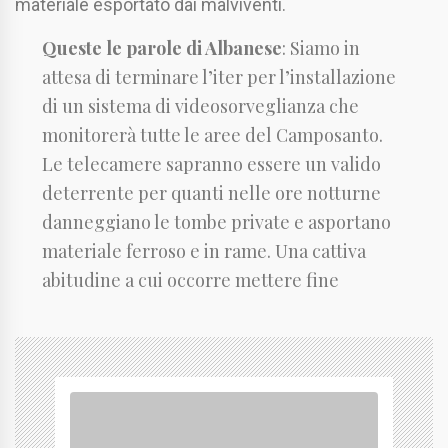
materiale esportato dai malviventi.
Queste le parole di Albanese
: Siamo in
attesa di terminare l’iter per l’installazione
di un sistema di videosorveglianza che
monitorerà tutte le aree del Camposanto.
Le telecamere sapranno essere un valido
deterrente per quanti nelle ore notturne
danneggiano le tombe private e asportano
materiale ferroso e in rame. Una cattiva
abitudine a cui occorre mettere fine