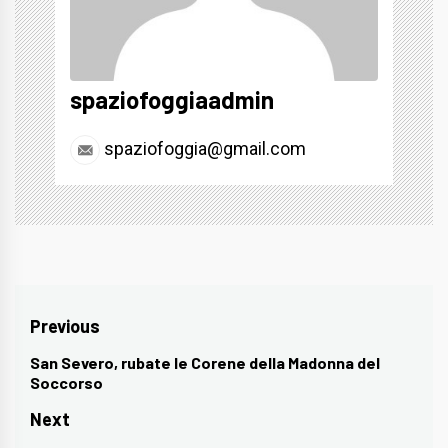
spaziofoggiaadmin
spaziofoggia@gmail.com
Navigazione
Previous
articoli
San Severo, rubate le Corene della Madonna del
Previous
Soccorso
post:
Next