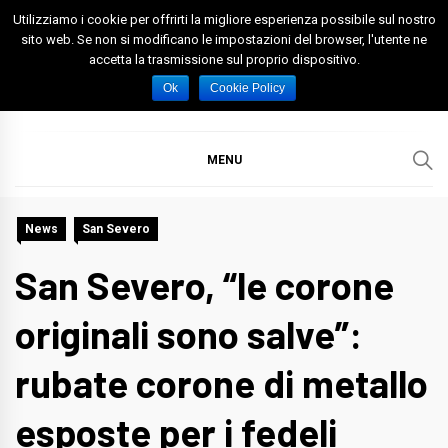
Skip
Utilizziamo i cookie per offrirti la migliore esperienza possibile sul nostro
to
sito web. Se non si modificano le impostazioni del browser, l'utente ne
accetta la trasmissione sul proprio dispositivo.
content
Spazio Foggia
Foggia News Calcio Eventi e Attività nella Capitanata
Ok
Cookie Policy
MENU
News
San Severo
San Severo, “le corone
originali sono salve”:
rubate corone di metallo
esposte per i fedeli