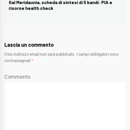
Gal Meridaunia, scheda di sintesi di 5 bandi: PIA e
Next
risorse health check
post:
Lascia un commento
Il tuo indirizzo email non sarà pubblicato.
I campi obbligatori sono
contrassegnati
*
Commento