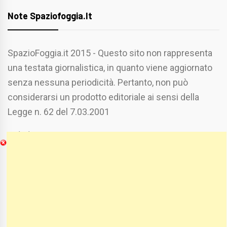
Note Spaziofoggia.it
SpazioFoggia.it 2015 - Questo sito non rappresenta
una testata giornalistica, in quanto viene aggiornato
senza nessuna periodicità. Pertanto, non può
considerarsi un prodotto editoriale ai sensi della
Legge n. 62 del 7.03.2001
Chi Siamo
Spaziofoggia.it è stato realizzato da
Etucisei.it
-
Sebastiano Capozzi.
Se vuoi collaborare con Spaziofoggia invia il tuo