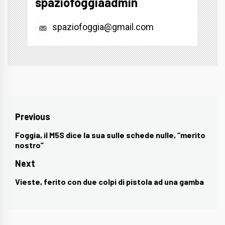
spaziofoggiaadmin
spaziofoggia@gmail.com
Navigazione
Previous
articoli
Foggia, il M5S dice la sua sulle schede nulle, “merito
Previous
nostro”
post:
Next
Vieste, ferito con due colpi di pistola ad una gamba
Next
post: