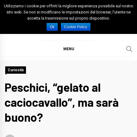
Skip
Utilizziamo i cookie per offrirti la migliore esperienza possibile sul nostro
to
sito web. Se non si modificano le impostazioni del browser, l'utente ne
accetta la trasmissione sul proprio dispositivo.
content
Spazio Foggia
Foggia News Calcio Eventi e Attività nella Capitanata
Ok
Cookie Policy
MENU
Curiosità
Peschici, “gelato al
caciocavallo”, ma sarà
buono?