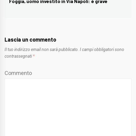
Foggia, uomo investito in Via Napoli: è grave
Next
post:
Lascia un commento
Il tuo indirizzo email non sarà pubblicato.
I campi obbligatori sono
contrassegnati
*
Commento