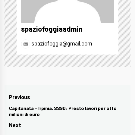
spaziofoggiaadmin
spaziofoggia@gmail.com
Navigazione
Previous
articoli
Capitanata – Irpinia, SS90: Presto lavori per otto
Previous
milioni di euro
post:
Next