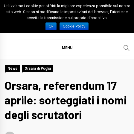
Skip
Utilizziamo i cookie per offrirti la migliore esperienza possibile sul nostro
to
sito web. Se non si modificano le impostazioni del browser, l'utente ne
accetta la trasmissione sul proprio dispositivo.
content
Spazio Foggia
Foggia News Calcio Eventi e Attività nella Capitanata
Ok
Cookie Policy
MENU
News
Orsara di Puglia
Orsara, referendum 17
aprile: sorteggiati i nomi
degli scrutatori