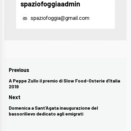
spaziofoggiaadmin
spaziofoggia@gmail.com
Navigazione
Previous
articoli
A Peppe Zullo il premio di Slow Food-Osterie d’Italia
Previous
2019
post:
Next
Domenica a Sant’Agata inaugurazione del
Next
bassorilievo dedicato agli emigrati
post: