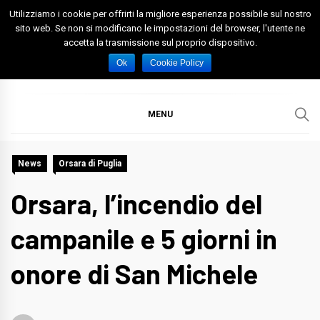
Skip
Utilizziamo i cookie per offrirti la migliore esperienza possibile sul nostro
to
sito web. Se non si modificano le impostazioni del browser, l'utente ne
accetta la trasmissione sul proprio dispositivo.
content
Spazio Foggia
Foggia News Calcio Eventi e Attività nella Capitanata
Ok
Cookie Policy
MENU
News
Orsara di Puglia
Orsara, l’incendio del
campanile e 5 giorni in
onore di San Michele