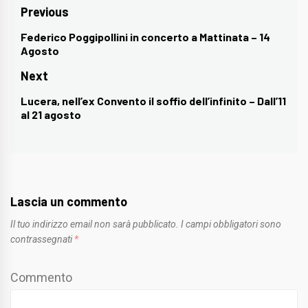
Navigazione
Previous
articoli
Federico Poggipollini in concerto a Mattinata – 14
Previous
Agosto
post:
Next
Lucera, nell’ex Convento il soffio dell’infinito – Dall’11
Next
al 21 agosto
post:
Lascia un commento
Il tuo indirizzo email non sarà pubblicato.
I campi obbligatori sono
contrassegnati
*
Commento