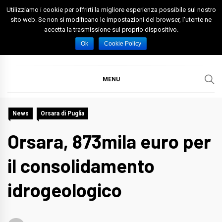
Skip
Utilizziamo i cookie per offrirti la migliore esperienza possibile sul nostro
to
sito web. Se non si modificano le impostazioni del browser, l'utente ne
accetta la trasmissione sul proprio dispositivo.
content
Spazio Foggia
Foggia News Calcio Eventi e Attività nella Capitanata
Ok
Cookie Policy
MENU
News
Orsara di Puglia
Orsara, 873mila euro per
il consolidamento
idrogeologico