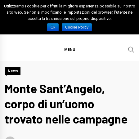
Skip
Utilizziamo i cookie per offrirti la migliore esperienza possibile sul nostro
to
sito web. Se non si modificano le impostazioni del browser, l'utente ne
accetta la trasmissione sul proprio dispositivo.
content
Spazio Foggia
Foggia News Calcio Eventi e Attività nella Capitanata
Ok
Cookie Policy
MENU
News
Monte Sant’Angelo,
corpo di un’uomo
trovato nelle campagne