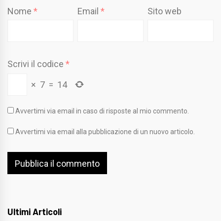
Nome
*
Email
*
Sito web
Scrivi il codice
*
×
7
=
14
Avvertimi via email in caso di risposte al mio commento.
Avvertimi via email alla pubblicazione di un nuovo articolo.
Ultimi Articoli