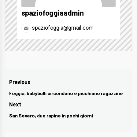
spaziofoggiaadmin
spaziofoggia@gmail.com
Navigazione
Previous
articoli
Foggia, babybulli circondano e picchiano ragazzine
Previous
post:
Next
San Severo, due rapine in pochi giorni
Next
post: