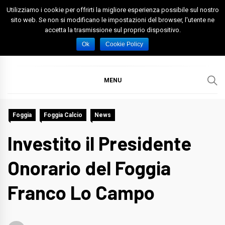
Skip
Utilizziamo i cookie per offrirti la migliore esperienza possibile sul nostro
to
sito web. Se non si modificano le impostazioni del browser, l'utente ne
accetta la trasmissione sul proprio dispositivo.
content
Spazio Foggia
Foggia News Calcio Eventi e Attività nella Capitanata
Ok
Cookie Policy
MENU
Foggia
Foggia Calcio
News
Investito il Presidente
Onorario del Foggia
Franco Lo Campo