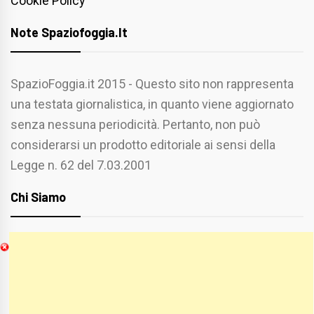
Cookie Policy
Note Spaziofoggia.it
SpazioFoggia.it 2015 - Questo sito non rappresenta
una testata giornalistica, in quanto viene aggiornato
senza nessuna periodicità. Pertanto, non può
considerarsi un prodotto editoriale ai sensi della
Legge n. 62 del 7.03.2001
Chi Siamo
Spaziofoggia.it è stato realizzato da
Etucisei.it
-
Sebastiano Capozzi.
Se vuoi collaborare con Spaziofoggia invia il tuo