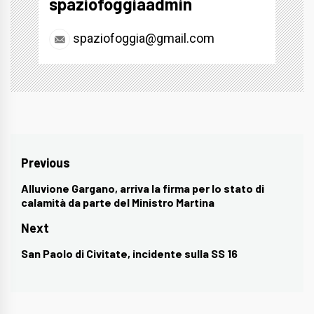
spaziofoggiaadmin
spaziofoggia@gmail.com
Navigazione
Previous
articoli
Alluvione Gargano, arriva la firma per lo stato di
Previous
calamità da parte del Ministro Martina
post:
Next
San Paolo di Civitate, incidente sulla SS 16
Next
post: