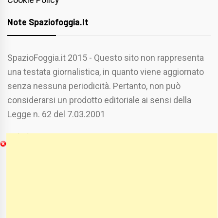
Note Spaziofoggia.it
SpazioFoggia.it 2015 - Questo sito non rappresenta
una testata giornalistica, in quanto viene aggiornato
senza nessuna periodicità. Pertanto, non può
considerarsi un prodotto editoriale ai sensi della
Legge n. 62 del 7.03.2001
Chi Siamo
Spaziofoggia.it è stato realizzato da
Etucisei.it
-
Sebastiano Capozzi.
Se vuoi collaborare con Spaziofoggia invia il tuo