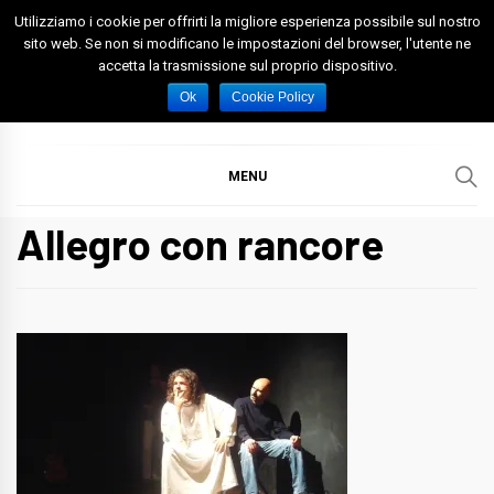
Skip
Utilizziamo i cookie per offrirti la migliore esperienza possibile sul nostro
to
sito web. Se non si modificano le impostazioni del browser, l'utente ne
accetta la trasmissione sul proprio dispositivo.
content
Spazio Foggia
Foggia News Calcio Eventi e Attività nella Capitanata
Ok
Cookie Policy
MENU
Allegro con rancore