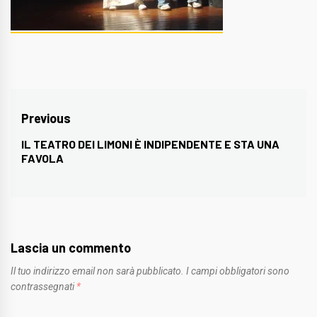
Navigazione
Previous
articoli
IL TEATRO DEI LIMONI È INDIPENDENTE E STA UNA
Previous
FAVOLA
post:
Lascia un commento
Il tuo indirizzo email non sarà pubblicato.
I campi obbligatori sono
contrassegnati
*