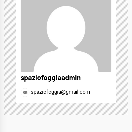
spaziofoggiaadmin
spaziofoggia@gmail.com