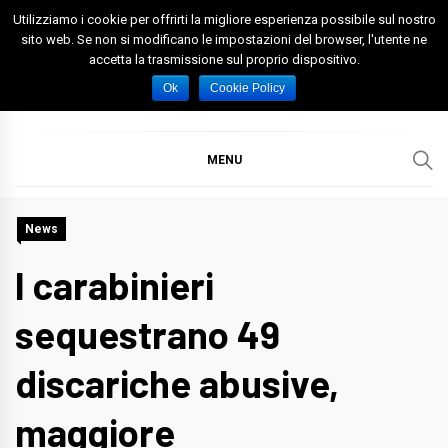
Skip
Utilizziamo i cookie per offrirti la migliore esperienza possibile sul nostro
to
sito web. Se non si modificano le impostazioni del browser, l'utente ne
accetta la trasmissione sul proprio dispositivo.
content
Spazio Foggia
Foggia News Calcio Eventi e Attività nella Capitanata
Ok
Cookie Policy
MENU
News
I carabinieri
sequestrano 49
discariche abusive,
maggiore