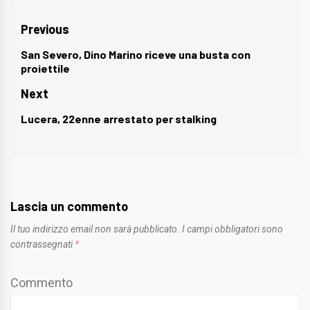
Navigazione
Previous
articoli
San Severo, Dino Marino riceve una busta con
Previous
proiettile
post:
Next
Lucera, 22enne arrestato per stalking
Next
post:
Lascia un commento
Il tuo indirizzo email non sarà pubblicato.
I campi obbligatori sono
contrassegnati
*
Commento