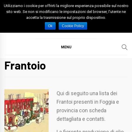
Skip
Utilizziamo i cookie per offrirti la migliore esperienza possibile sul nostro
to
sito web. Se non si modificano le impostazioni del browser, l'utente ne
accetta la trasmissione sul proprio dispositivo.
content
Spazio Foggia
Foggia News Calcio Eventi e Attività nella Capitanata
Ok
Cookie Policy
MENU
Frantoio
Qui di seguito una lista dei
Frantoi presenti in Foggia e
provincia con scheda
dettagliata e contatti.
La fiorente produzione di olio