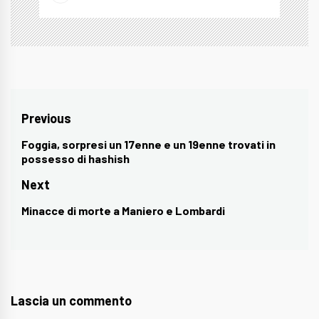
Navigazione
Previous
articoli
Foggia, sorpresi un 17enne e un 19enne trovati in
Previous
possesso di hashish
post:
Next
Minacce di morte a Maniero e Lombardi
Next
post:
Lascia un commento