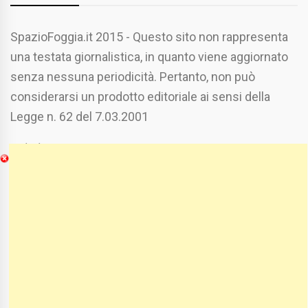
SpazioFoggia.it 2015 - Questo sito non rappresenta
una testata giornalistica, in quanto viene aggiornato
senza nessuna periodicità. Pertanto, non può
considerarsi un prodotto editoriale ai sensi della
Legge n. 62 del 7.03.2001
Chi Siamo
Spaziofoggia.it è stato realizzato da
Etucisei.it
-
Sebastiano Capozzi.
Se vuoi collaborare con Spaziofoggia invia il tuo
curriculum a :
spaziofoggia@gmail.com