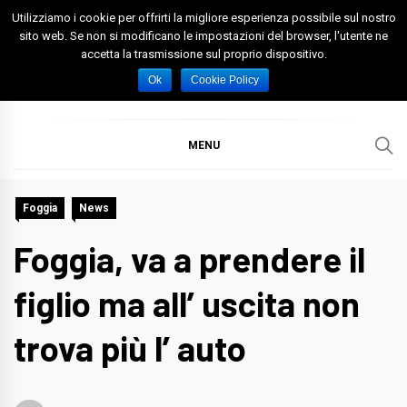
Skip
Utilizziamo i cookie per offrirti la migliore esperienza possibile sul nostro
to
sito web. Se non si modificano le impostazioni del browser, l'utente ne
accetta la trasmissione sul proprio dispositivo.
content
Spazio Foggia
Foggia News Calcio Eventi e Attività nella Capitanata
Ok
Cookie Policy
MENU
Foggia
News
Foggia, va a prendere il
figlio ma all’ uscita non
trova più l’ auto