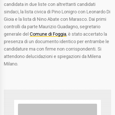
candidata in due liste con altrettanti candidati
sindaci, la lista civica di Pino Lonigro con Leonardo Di
Gioia e la lista di Nino Abate con Marasco. Dai primi
controlli da parte Maurizio Guadagno, segretario
generale del
Comune di Foggia
, è stato accertato la
presenza di un documento identico per entrambe le
candidature ma con firme non corrispondenti. Si
attendono delucidazioni e spiegazioni da Milena
Milano.