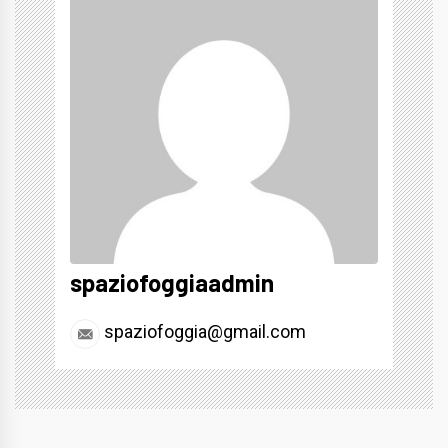
spaziofoggiaadmin
spaziofoggia@gmail.com