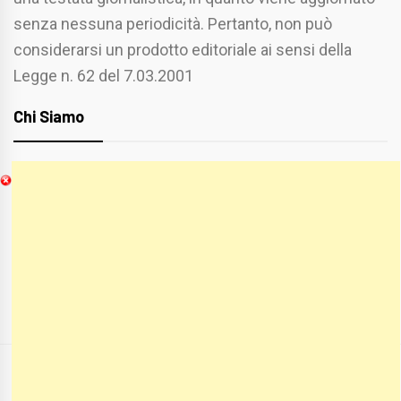
senza nessuna periodicità. Pertanto, non può
considerarsi un prodotto editoriale ai sensi della
Legge n. 62 del 7.03.2001
Chi Siamo
Spaziofoggia.it è stato realizzato da
Etucisei.it
-
Sebastiano Capozzi.
Se vuoi collaborare con Spaziofoggia invia il tuo
curriculum a :
spaziofoggia@gmail.com
COPYRIGHT ALL RIGHTS RESERVED
|
THEME:
BLOG PRIME
BY
THEMEINWP
.