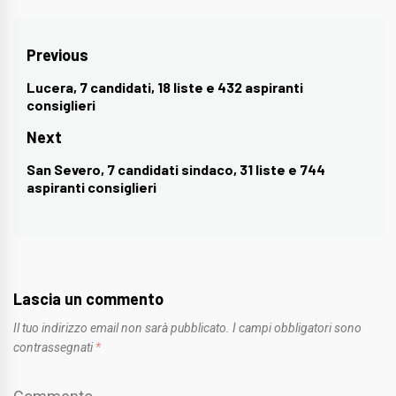
Navigazione
Previous
articoli
Lucera, 7 candidati, 18 liste e 432 aspiranti
Previous
consiglieri
post:
Next
San Severo, 7 candidati sindaco, 31 liste e 744
Next
aspiranti consiglieri
post:
Lascia un commento
Il tuo indirizzo email non sarà pubblicato.
I campi obbligatori sono
contrassegnati
*