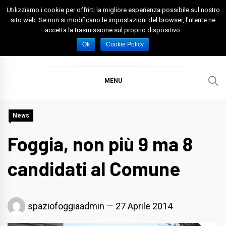
Skip
Utilizziamo i cookie per offrirti la migliore esperienza possibile sul nostro
to
sito web. Se non si modificano le impostazioni del browser, l'utente ne
accetta la trasmissione sul proprio dispositivo.
content
Spazio Foggia
Foggia News Calcio Eventi e Attività nella Capitanata
Ok
Cookie Policy
MENU
News
Foggia, non più 9 ma 8
candidati al Comune
spaziofoggiaadmin
27 Aprile 2014