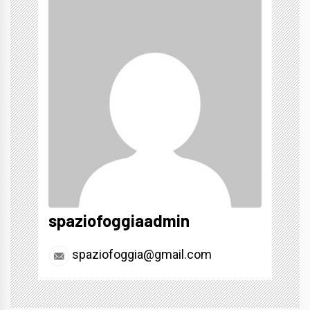
spaziofoggiaadmin
spaziofoggia@gmail.com