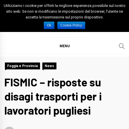
Skip
Utilizziamo i cookie per offrirti la migliore esperienza possibile sul nostro
to
sito web. Se non si modificano le impostazioni del browser, l'utente ne
accetta la trasmissione sul proprio dispositivo.
content
Spazio Foggia
Foggia News Calcio Eventi e Attività nella Capitanata
Ok
Cookie Policy
MENU
Foggia e Provincia
News
FISMIC – risposte su
disagi trasporti per i
lavoratori pugliesi