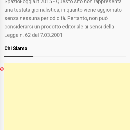
SpazioFoggia.it 2015 - Questo sito non rappresenta
una testata giornalistica, in quanto viene aggiornato
senza nessuna periodicità. Pertanto, non può
considerarsi un prodotto editoriale ai sensi della
Legge n. 62 del 7.03.2001
Chi Siamo
Spaziofoggia.it è stato realizzato da
Etucisei.it
-
Sebastiano Capozzi.
Se vuoi collaborare con Spaziofoggia invia il tuo
curriculum a :
spaziofoggia@gmail.com