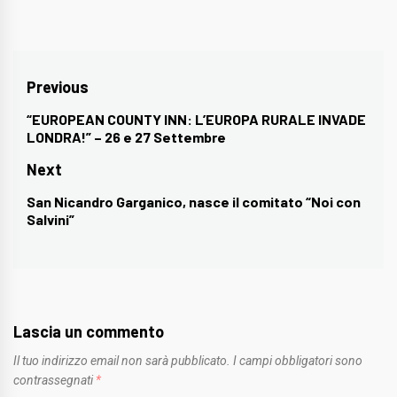
Navigazione
Previous
articoli
“EUROPEAN COUNTY INN: L’EUROPA RURALE INVADE
Previous
LONDRA!” – 26 e 27 Settembre
post:
Next
San Nicandro Garganico, nasce il comitato “Noi con
Next
Salvini”
post:
Lascia un commento
Il tuo indirizzo email non sarà pubblicato.
I campi obbligatori sono
contrassegnati
*