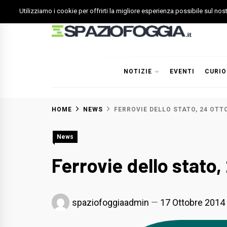
Skip
Utilizziamo i cookie per offrirti la migliore esperienza possibile sul no
to
content
Spazio Foggia
Foggia News Calcio Eventi e Attività nella Capitanata
NOTIZIE
EVENTI
CURIO
HOME
NEWS
FERROVIE DELLO STATO, 24 OT
News
Ferrovie dello stato
spaziofoggiaadmin
17 Ottobre 2014