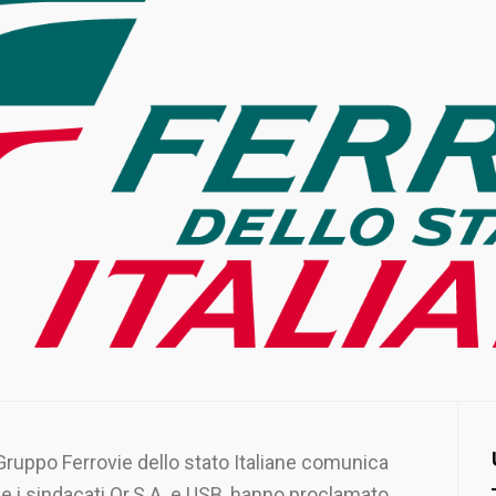
 Gruppo Ferrovie dello stato Italiane comunica
e i sindacati Or.S.A. e USB, hanno proclamato