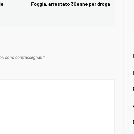
de
Foggia, arrestato 30enne per droga
Next
post:
ori sono contrassegnati
*