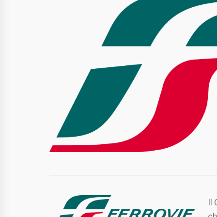
Il
ch