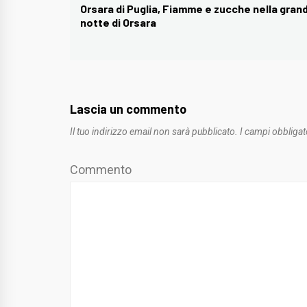
articoli
Orsara di Puglia, Fiamme e zucche nella gran
Previous
notte di Orsara
post:
Lascia un commento
Il tuo indirizzo email non sarà pubblicato.
I campi obbligat
Commento