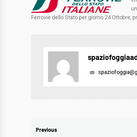
un
Ferrovie dello Stato per giorno 24 Ottobre, p
spaziofoggiaa
spaziofoggia@g
Navigazione
Previous