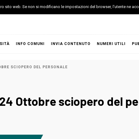
stro sito web. Se non si modificano le impostazioni del browser, l'utente ne acc
SITÀ
INFO COMUNI
INVIA CONTENUTO
NUMERI UTILI
PU
TOBRE SCIOPERO DEL PERSONALE
, 24 Ottobre sciopero del p