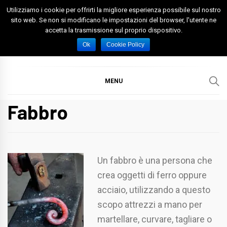
Skip
Utilizziamo i cookie per offrirti la migliore esperienza possibile sul nostro
to
sito web. Se non si modificano le impostazioni del browser, l'utente ne
accetta la trasmissione sul proprio dispositivo.
content
Spazio Foggia
Foggia News Calcio Eventi e Attività nella Capitanata
Ok
Cookie Policy
MENU
Fabbro
Un fabbro è una persona che
crea oggetti di ferro oppure
acciaio, utilizzando a questo
scopo attrezzi a mano per
martellare, curvare, tagliare o