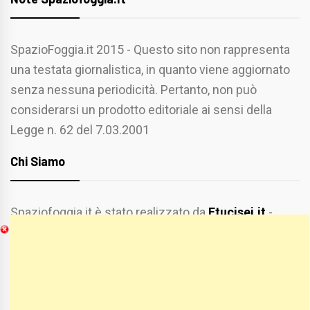
SpazioFoggia.it 2015 - Questo sito non rappresenta
una testata giornalistica, in quanto viene aggiornato
senza nessuna periodicità. Pertanto, non può
considerarsi un prodotto editoriale ai sensi della
Legge n. 62 del 7.03.2001
Chi Siamo
Spaziofoggia.it è stato realizzato da
Etucisei.it
-
Sebastiano Capozzi.
Se vuoi collaborare con Spaziofoggia invia il tuo
curriculum a :
spaziofoggia@gmail.com