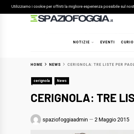
Skip
Utilizziamo i cookie per offrirti la migliore esperienza possibile sul no
to
content
Spazio Foggia
Foggia News Calcio Eventi e Attività nella Capitanata
NOTIZIE
EVENTI
CURIO
HOME
NEWS
CERIGNOLA: TRE LISTE PER PAO
cerignola
News
CERIGNOLA: TRE LI
spaziofoggiaadmin
2 Maggio 2015