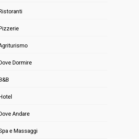
Ristoranti
Pizzerie
Agriturismo
Dove Dormire
B&B
Hotel
Dove Andare
Spa e Massaggi