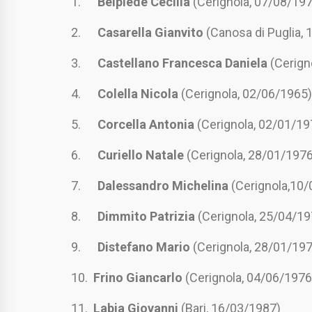
1.
Belpiede Cecilia
(Cerignola, 07/08/19
2.
Casarella Gianvito
(Canosa di Puglia,
3.
Castellano Francesca Daniela
(Cerign
4.
Colella Nicola
(Cerignola, 02/06/1965)
5.
Corcella Antonia
(Cerignola, 02/01/19
6.
Curiello Natale
(Cerignola, 28/01/1976
7.
Dalessandro Michelina
(Cerignola,10/
8.
Dimmito Patrizia
(Cerignola, 25/04/19
9.
Distefano Mario
(Cerignola, 28/01/19
10.
Frino Giancarlo
(Cerignola, 04/06/1976
11.
Labia Giovanni
(Bari, 16/03/1987)