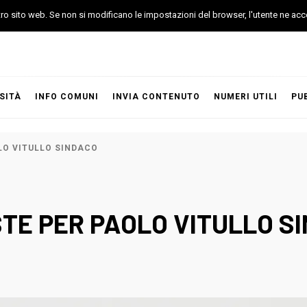
stro sito web. Se non si modificano le impostazioni del browser, l'utente ne acc
SITÀ
INFO COMUNI
INVIA CONTENUTO
NUMERI UTILI
PU
LO VITULLO SINDACO
STE PER PAOLO VITULLO S