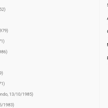
52)
1979)
71)
986)
9)
71)
ondo, 13/10/1985)
05/1983)