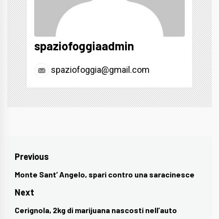
spaziofoggiaadmin
spaziofoggia@gmail.com
Navigazione
Previous
articoli
Monte Sant’ Angelo, spari contro una saracinesce
Previous
post:
Next
Cerignola, 2kg di marijuana nascosti nell’auto
Next