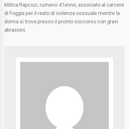
Mitica Rapciuc, rumeno 41enne, associato al carcere
di Foggia per il reato di violenza sessuale mentre la
donna si trova presso il pronto soccorso con gravi
abrasioni.