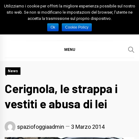
Skip
Utilizziamo i cookie per offrirti la migliore esperienza possibile sul nostro
to
sito web. Se non si modificano le impostazioni del browser, l'utente ne
accetta la trasmissione sul proprio dispositivo.
content
Spazio Foggia
Foggia News Calcio Eventi e Attività nella Capitanata
Ok
Cookie Policy
MENU
News
Cerignola, le strappa i
vestiti e abusa di lei
spaziofoggiaadmin
3 Marzo 2014