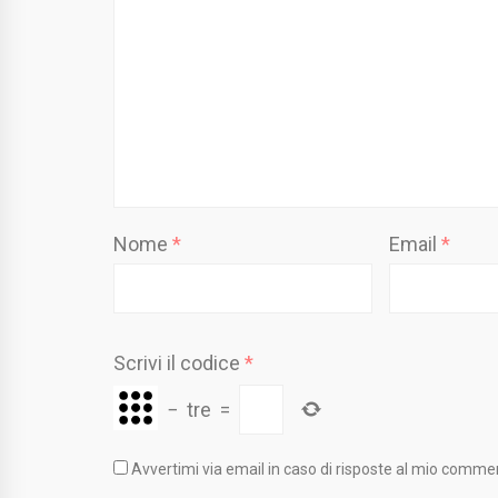
Nome
*
Email
*
Scrivi il codice
*
−
tre
=
Avvertimi via email in caso di risposte al mio comme