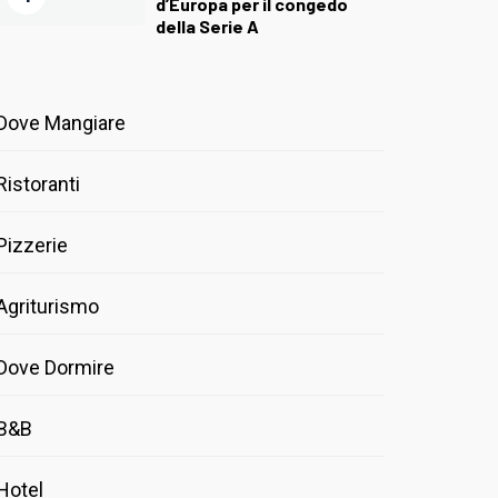
d’Europa per il congedo
della Serie A
Dove Mangiare
Ristoranti
Pizzerie
Agriturismo
Dove Dormire
B&B
Hotel