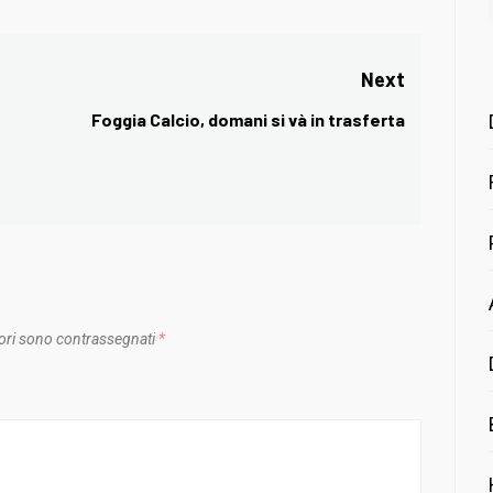
Next
Foggia Calcio, domani si và in trasferta
Next
post:
ori sono contrassegnati
*