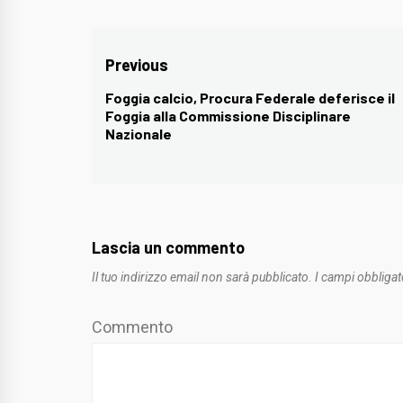
Navigazione
Previous
articoli
Foggia calcio, Procura Federale deferisce il
Previous
Foggia alla Commissione Disciplinare
post:
Nazionale
Lascia un commento
Il tuo indirizzo email non sarà pubblicato.
I campi obbligat
Commento