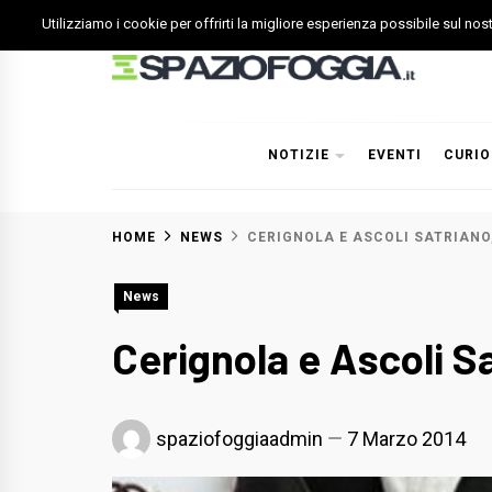
Skip
Utilizziamo i cookie per offrirti la migliore esperienza possibile sul no
to
content
Spazio Foggia
Foggia News Calcio Eventi e Attività nella Capitanata
NOTIZIE
EVENTI
CURIO
HOME
NEWS
CERIGNOLA E ASCOLI SATRIANO,
News
Cerignola e Ascoli Sa
spaziofoggiaadmin
7 Marzo 2014