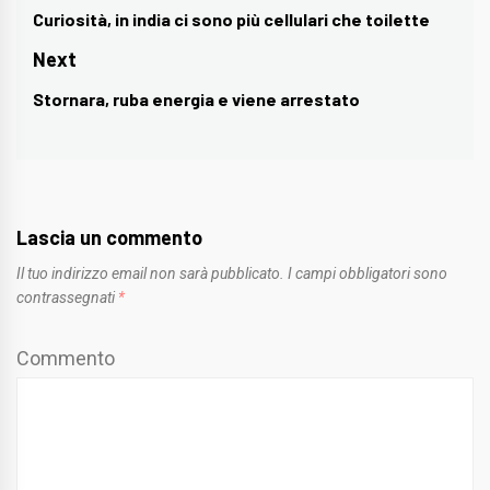
articoli
Curiosità, in india ci sono più cellulari che toilette
Previous
post:
Next
Stornara, ruba energia e viene arrestato
Next
post:
Lascia un commento
Il tuo indirizzo email non sarà pubblicato.
I campi obbligatori sono
contrassegnati
*
Commento