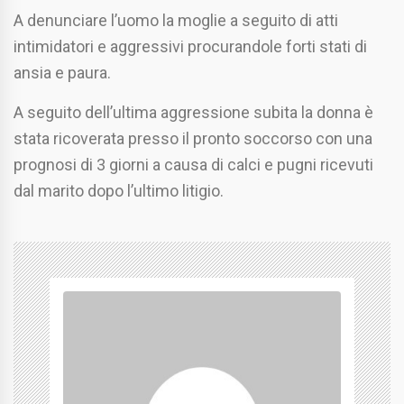
A denunciare l’uomo la moglie a seguito di atti
intimidatori e aggressivi procurandole forti stati di
ansia e paura.
A seguito dell’ultima aggressione subita la donna è
stata ricoverata presso il pronto soccorso con una
prognosi di 3 giorni a causa di calci e pugni ricevuti
dal marito dopo l’ultimo litigio.