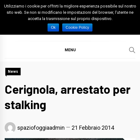
Skip
Utilizziamo i cookie per offrirti la migliore esperienza possibile sul nostro
to
sito web. Se non si modificano le impostazioni del browser, l'utente ne
accetta la trasmissione sul proprio dispositivo.
content
Spazio Foggia
Foggia News Calcio Eventi e Attività nella Capitanata
Ok
Cookie Policy
MENU
News
Cerignola, arrestato per
stalking
spaziofoggiaadmin
21 Febbraio 2014