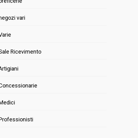
oreficerie
negozi vari
Varie
Sale Ricevimento
Artigiani
Concessionarie
Medici
Professionisti