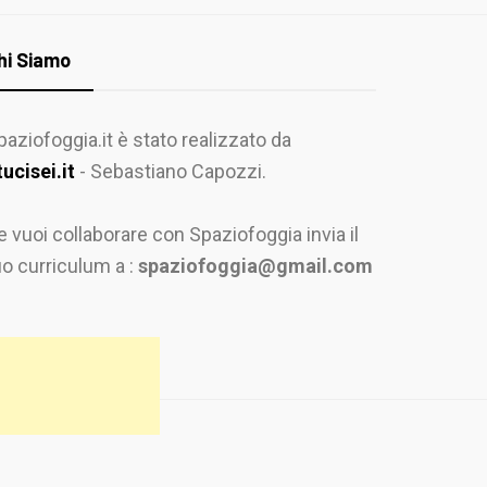
hi Siamo
paziofoggia.it è stato realizzato da
tucisei.it
- Sebastiano Capozzi.
e vuoi collaborare con Spaziofoggia invia il
uo curriculum a :
spaziofoggia@gmail.com