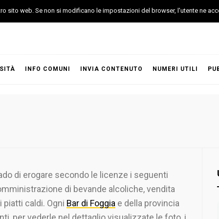
stro sito web. Se non si modificano le impostazioni del browser, l'utente ne acc
SITÀ
INFO COMUNI
INVIA CONTENUTO
NUMERI UTILI
PU
grado di erogare secondo le licenze i seguenti
 somministrazione di bevande alcoliche, vendita
i piatti caldi. Ogni
Bar di Foggia
e della provincia
nti, per vederle nel dettaglio visualizzate le foto, i