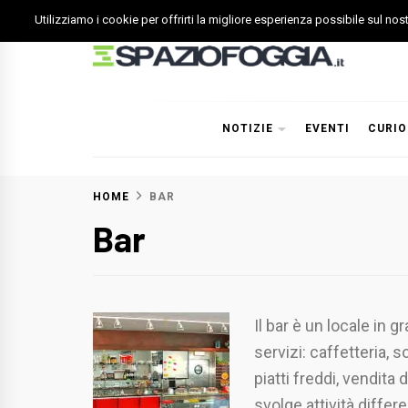
Skip
Utilizziamo i cookie per offrirti la migliore esperienza possibile sul no
to
content
Spazio Foggia
Foggia News Calcio Eventi e Attività nella Capitanata
NOTIZIE
EVENTI
CURIO
HOME
BAR
Bar
Il bar è un locale in 
servizi: caffetteria,
piatti freddi, vendita d
svolge attività differe