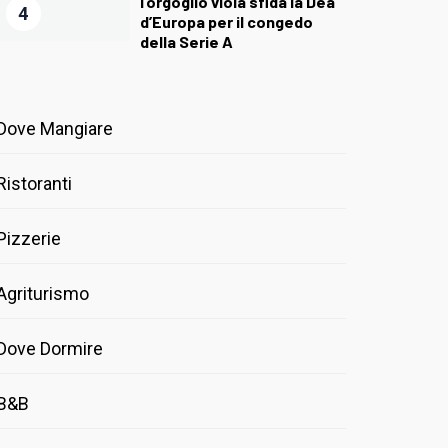
l’orgoglio viola sfida la Dea
4
d’Europa per il congedo
della Serie A
Dove Mangiare
Ristoranti
Pizzerie
Agriturismo
Dove Dormire
B&B