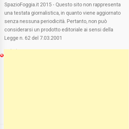
SpazioFoggia.it 2015 - Questo sito non rappresenta
una testata giornalistica, in quanto viene aggiornato
senza nessuna periodicità. Pertanto, non può
considerarsi un prodotto editoriale ai sensi della
Legge n. 62 del 7.03.2001
Chi Siamo
Spaziofoggia.it è stato realizzato da
Etucisei.it
-
Sebastiano Capozzi.
Se vuoi collaborare con Spaziofoggia invia il tuo
curriculum a :
spaziofoggia@gmail.com