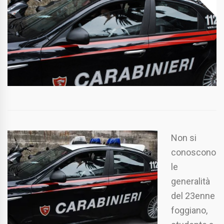
Non si
conoscono
le
generalità
del 23enne
foggiano,