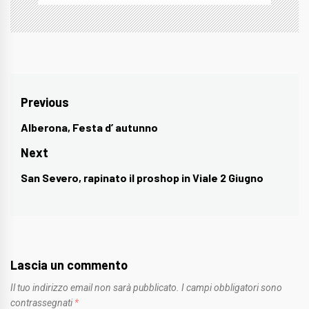
Navigazione
Previous
articoli
Alberona, Festa d’ autunno
Previous
post:
Next
San Severo, rapinato il proshop in Viale 2 Giugno
Next
post:
Lascia un commento
Il tuo indirizzo email non sarà pubblicato.
I campi obbligatori sono
contrassegnati
*