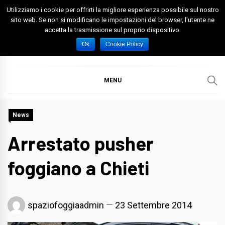
Skip
Utilizziamo i cookie per offrirti la migliore esperienza possibile sul nostro
to
sito web. Se non si modificano le impostazioni del browser, l'utente ne
accetta la trasmissione sul proprio dispositivo.
content
Spazio Foggia
Foggia News Calcio Eventi e Attività nella Capitanata
Ok
Cookie Policy
MENU
News
Arrestato pusher
foggiano a Chieti
spaziofoggiaadmin
23 Settembre 2014