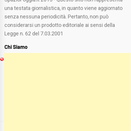
una testata giornalistica, in quanto viene aggiornato
senza nessuna periodicità. Pertanto, non può
considerarsi un prodotto editoriale ai sensi della
Legge n. 62 del 7.03.2001
Chi Siamo
Spaziofoggia.it è stato realizzato da
Etucisei.it
-
Sebastiano Capozzi.
Se vuoi collaborare con Spaziofoggia invia il tuo
curriculum a :
spaziofoggia@gmail.com