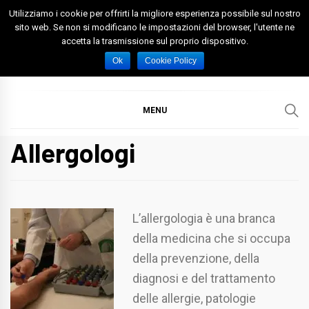
Skip
Utilizziamo i cookie per offrirti la migliore esperienza possibile sul nostro
to
sito web. Se non si modificano le impostazioni del browser, l'utente ne
accetta la trasmissione sul proprio dispositivo.
content
Spazio Foggia
Foggia News Calcio Eventi e Attività nella Capitanata
Ok
Cookie Policy
MENU
Allergologi
L’allergologia è una branca
della medicina che si occupa
della prevenzione, della
diagnosi e del trattamento
delle allergie, patologie