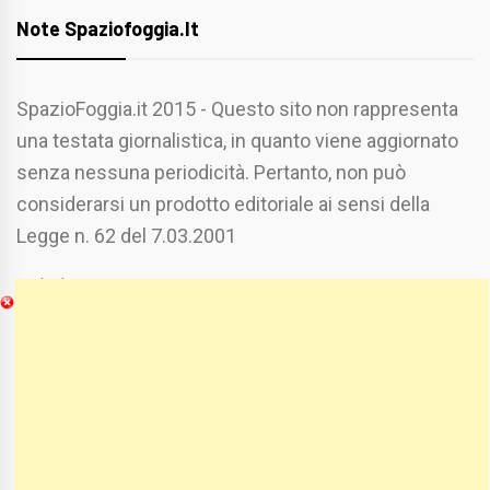
Note Spaziofoggia.it
SpazioFoggia.it 2015 - Questo sito non rappresenta
una testata giornalistica, in quanto viene aggiornato
senza nessuna periodicità. Pertanto, non può
considerarsi un prodotto editoriale ai sensi della
Legge n. 62 del 7.03.2001
Chi Siamo
Spaziofoggia.it è stato realizzato da
Etucisei.it
-
Sebastiano Capozzi.
Se vuoi collaborare con Spaziofoggia invia il tuo