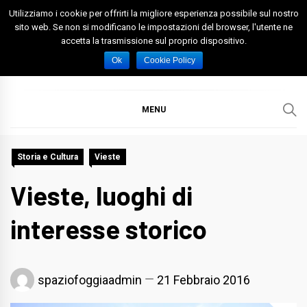
Skip
Utilizziamo i cookie per offrirti la migliore esperienza possibile sul nostro
to
sito web. Se non si modificano le impostazioni del browser, l'utente ne
accetta la trasmissione sul proprio dispositivo.
content
Spazio Foggia
Foggia News Calcio Eventi e Attività nella Capitanata
Ok
Cookie Policy
MENU
Storia e Cultura
Vieste
Vieste, luoghi di
interesse storico
spaziofoggiaadmin
21 Febbraio 2016