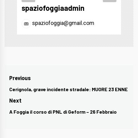
spaziofoggiaadmin
spaziofoggia@gmail.com
Navigazione
Previous
articoli
Cerignola, grave incidente stradale: MUORE 23 ENNE
Previous
post:
Next
A Foggia il corso di PNL di Geform – 26 Febbraio
Next
post: