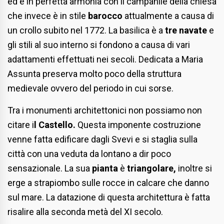
ed è in perfetta armonia con il campanile della chiesa
che invece è in stile
barocco
attualmente a causa di
un crollo subito nel 1772. La basilica è a
tre navate
e
gli stili al suo interno si fondono a causa di vari
adattamenti effettuati nei secoli. Dedicata a Maria
Assunta preserva molto poco della struttura
medievale ovvero del periodo in cui sorse.
Tra i monumenti architettonici non possiamo non
citare i
l Castello.
Questa imponente c
ostruzione
venne fatta edificare dagli Svevi e si staglia sulla
città con una veduta da lontano a dir poco
sensazionale. La sua
pianta
è
triangolare,
inoltre si
erge a strapiombo sulle rocce in calcare che danno
sul mare. La datazione di questa architettura è fatta
risalire alla seconda metà del XI secolo.