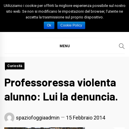
Skip
Utilizziamo i cookie per offrirti la migliore esperienza possibile sul nostro
to
sito web. Se non si modificano le impostazioni del browser, l'utente ne
accetta la trasmissione sul proprio dispositivo.
content
Spazio Foggia
Foggia News Calcio Eventi e Attività nella Capitanata
Ok
Cookie Policy
MENU
Curiosità
Professoressa violenta
alunno: Lui la denuncia.
spaziofoggiaadmin
15 Febbraio 2014