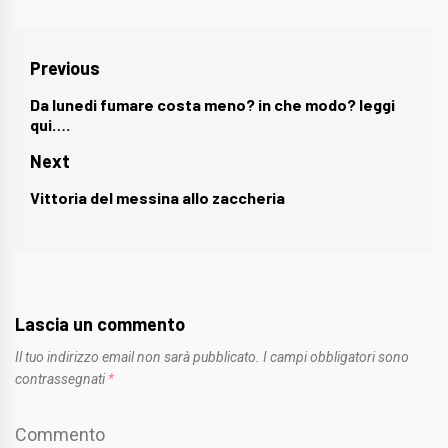
Navigazione
Previous
articoli
Da lunedi fumare costa meno? in che modo? leggi
Previous
qui….
post:
Next
Vittoria del messina allo zaccheria
Next
post:
Lascia un commento
Il tuo indirizzo email non sarà pubblicato.
I campi obbligatori sono
contrassegnati
*
Commento