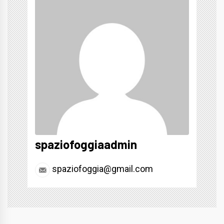
spaziofoggiaadmin
spaziofoggia@gmail.com