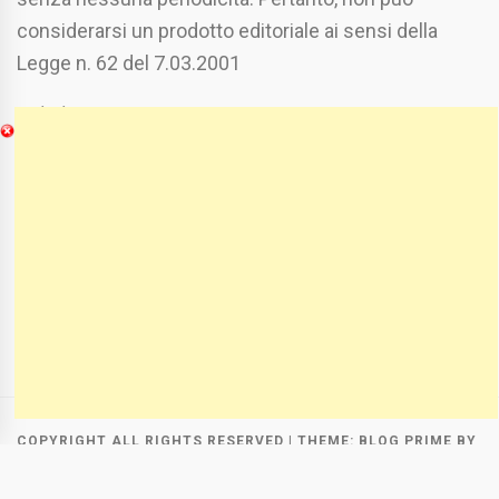
considerarsi un prodotto editoriale ai sensi della
Legge n. 62 del 7.03.2001
Chi Siamo
Spaziofoggia.it è stato realizzato da
Etucisei.it
-
Sebastiano Capozzi.
Se vuoi collaborare con Spaziofoggia invia il tuo
curriculum a :
spaziofoggia@gmail.com
COPYRIGHT ALL RIGHTS RESERVED
|
THEME:
BLOG PRIME
BY
THEMEINWP
.