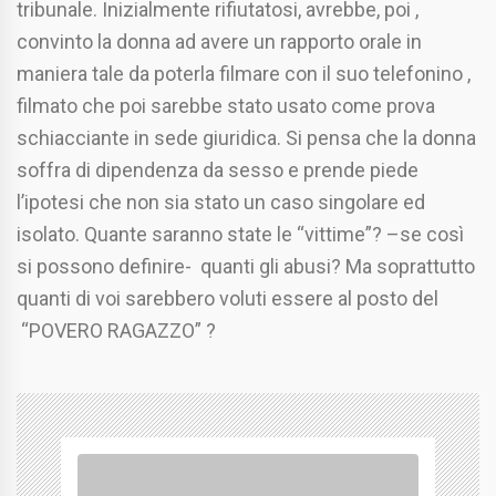
tribunale. Inizialmente rifiutatosi, avrebbe, poi ,
convinto la donna ad avere un rapporto orale in
maniera tale da poterla filmare con il suo telefonino ,
filmato che poi sarebbe stato usato come prova
schiacciante in sede giuridica. Si pensa che la donna
soffra di dipendenza da sesso e prende piede
l’ipotesi che non sia stato un caso singolare ed
isolato. Quante saranno state le “vittime”? –se così
si possono definire- quanti gli abusi? Ma soprattutto
quanti di voi sarebbero voluti essere al posto del
“POVERO RAGAZZO” ?