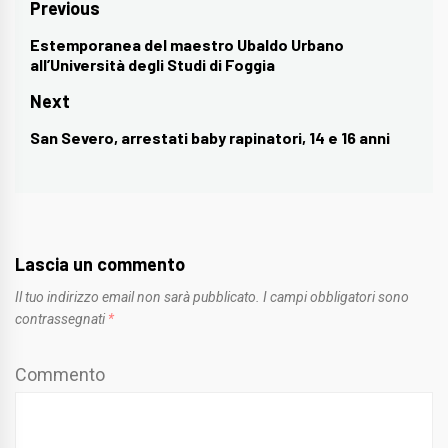
Navigazione
Previous
articoli
Estemporanea del maestro Ubaldo Urbano
Previous
all’Università degli Studi di Foggia
post:
Next
San Severo, arrestati baby rapinatori, 14 e 16 anni
Next
post:
Lascia un commento
Il tuo indirizzo email non sarà pubblicato.
I campi obbligatori sono
contrassegnati
*
Commento