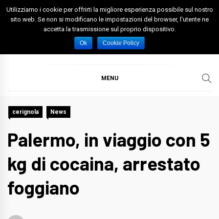
Skip
Utilizziamo i cookie per offrirti la migliore esperienza possibile sul nostro
to
sito web. Se non si modificano le impostazioni del browser, l'utente ne
accetta la trasmissione sul proprio dispositivo.
content
Spazio Foggia
Foggia News Calcio Eventi e Attività nella Capitanata
Ok
Cookie Policy
MENU
cerignola
News
Palermo, in viaggio con 5
kg di cocaina, arrestato
foggiano