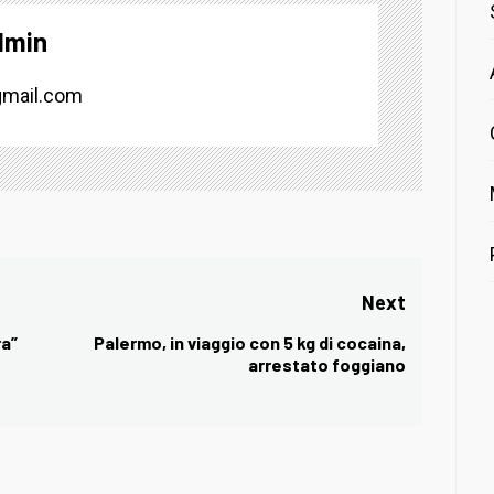
dmin
mail.com
Next
ra”
Palermo, in viaggio con 5 kg di cocaina,
Next
arrestato foggiano
post: