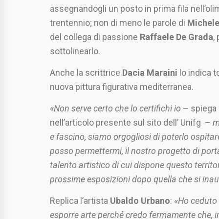
assegnandogli un posto in prima fila nell’olimpo
trentennio; non di meno le parole di
Michele
del collega di passione
Raffaele De Grada
,
sottolinearlo.
Anche la scrittrice
Dacia Maraini
lo indica t
nuova pittura figurativa mediterranea.
«Non serve certo che lo certifichi io
– spiega i
nell’articolo presente sul sito dell’ Unifg –
m
e fascino, siamo orgogliosi di poterlo ospita
posso permettermi, il nostro progetto di port
talento artistico di cui dispone questo territo
prossime esposizioni dopo quella che si in
Replica l’artista
Ubaldo Urbano
: «
Ho ceduto 
esporre arte
perché credo fermamente che, in