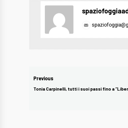
spaziofoggiaa
spaziofoggia@g
Navigazione
Previous
articoli
Tonia Carpinelli, tutti i suoi passi fino a “Libe
Previous
post: