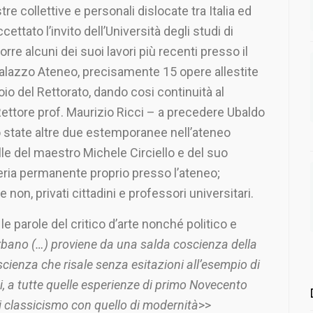
re collettive e personali dislocate tra Italia ed
ettato l’invito dell’Università degli studi di
rre alcuni dei suoi lavori più recenti presso il
Palazzo Ateneo, precisamente 15 opere allestite
doio del Rettorato, dando cosi continuità al
Rettore prof. Maurizio Ricci – a precedere Ubaldo
o state altre due estemporanee nell’ateneo
le del maestro Michele Circiello e del suo
leria permanente proprio presso l’ateneo;
 non, privati cittadini e professori universitari.
e parole del critico d’arte nonché politico e
rbano (…) proviene da una salda coscienza della
scienza che risale senza esitazioni all’esempio di
ici, a tutte quelle esperienze di primo Novecento
i classicismo con quello di modernità
>>