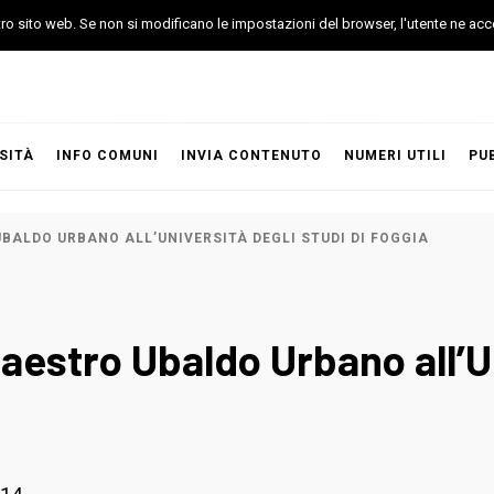
stro sito web. Se non si modificano le impostazioni del browser, l'utente ne acc
SITÀ
INFO COMUNI
INVIA CONTENUTO
NUMERI UTILI
PU
ALDO URBANO ALL’UNIVERSITÀ DEGLI STUDI DI FOGGIA
estro Ubaldo Urbano all’Un