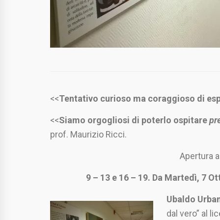
<<
Tentativo curioso ma coraggioso di esp
<<
Siamo orgogliosi di poterlo ospitare
pr
prof. Maurizio Ricci.
Apertura al
9 – 13 e 16 – 19. Da Martedì, 7 O
Ubaldo Urba
dal vero” al li