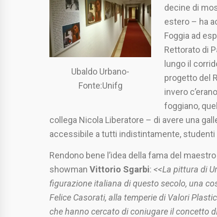
decine di most
estero – ha acc
Foggia ad espo
Rettorato di 
lungo il corri
Ubaldo Urbano-
progetto del 
Fonte:Unifg
invero c’eran
foggiano, quel
collega Nicola Liberatore – di avere una gal
accessibile a tutti indistintamente, studenti e
Rendono bene l’idea della fama del maestro l
showman
Vittorio Sgarbi
:
<<La pittura di U
figurazione italiana di questo secolo, una co
Felice Casorati, alla temperie di Valori Plast
che hanno cercato di coniugare il concetto d