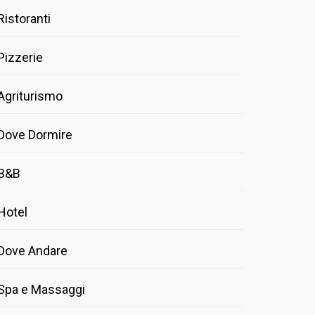
Ristoranti
Pizzerie
Agriturismo
Dove Dormire
B&B
Hotel
Dove Andare
Spa e Massaggi