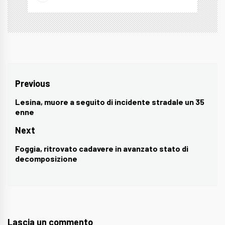
Navigazione
Previous
articoli
Lesina, muore a seguito di incidente stradale un 35
Previous
enne
post:
Next
Foggia, ritrovato cadavere in avanzato stato di
Next
decomposizione
post:
Lascia un commento