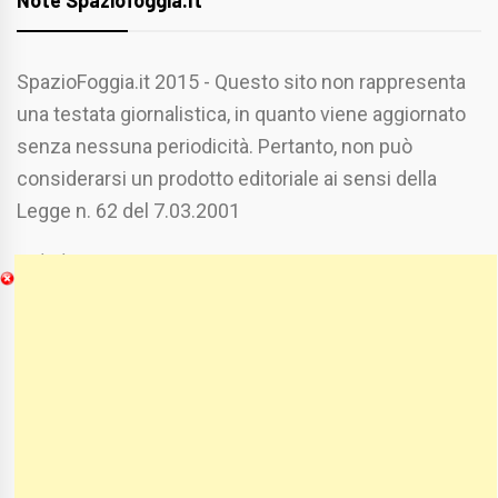
SpazioFoggia.it 2015 - Questo sito non rappresenta
una testata giornalistica, in quanto viene aggiornato
senza nessuna periodicità. Pertanto, non può
considerarsi un prodotto editoriale ai sensi della
Legge n. 62 del 7.03.2001
Chi Siamo
Spaziofoggia.it è stato realizzato da
Etucisei.it
-
Sebastiano Capozzi.
Se vuoi collaborare con Spaziofoggia invia il tuo
curriculum a :
spaziofoggia@gmail.com