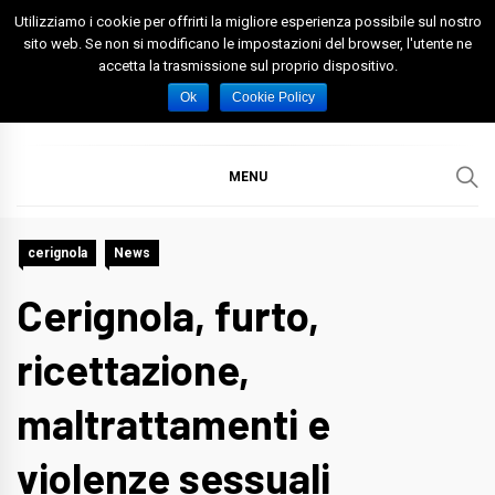
Skip
Utilizziamo i cookie per offrirti la migliore esperienza possibile sul nostro
to
sito web. Se non si modificano le impostazioni del browser, l'utente ne
accetta la trasmissione sul proprio dispositivo.
content
Spazio Foggia
Foggia News Calcio Eventi e Attività nella Capitanata
Ok
Cookie Policy
MENU
cerignola
News
Cerignola, furto,
ricettazione,
maltrattamenti e
violenze sessuali