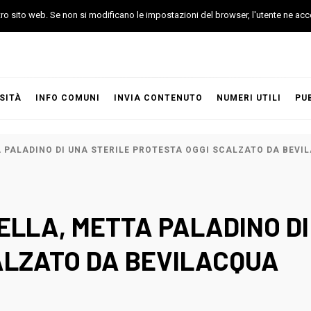
stro sito web. Se non si modificano le impostazioni del browser, l'utente ne acc
SITÀ
INFO COMUNI
INVIA CONTENUTO
NUMERI UTILI
PU
 PALADINO DI UNA STERILE PROTESTA OGGI SCALZATO DA BEVI
LLA, METTA PALADINO DI
ALZATO DA BEVILACQUA