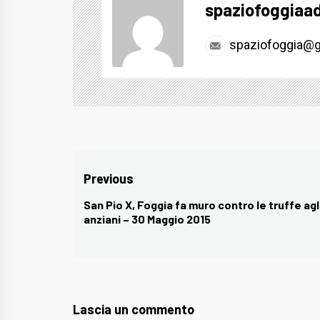
spaziofoggiaa
spaziofoggia@g
Navigazione
Previous
articoli
San Pio X, Foggia fa muro contro le truffe agl
Previous
anziani – 30 Maggio 2015
post:
Lascia un commento