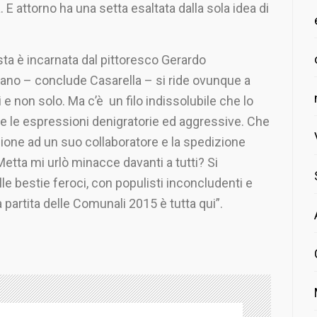
. E attorno ha una setta esaltata dalla sola idea di
sta è incarnata dal pittoresco Gerardo
oriano – conclude Casarella – si ride ovunque a
i e non solo. Ma c’è un filo indissolubile che lo
tà e le espressioni denigratorie ed aggressive. Che
ellione ad un suo collaboratore e la spedizione
Metta mi urlò minacce davanti a tutti? Si
lle bestie feroci, con populisti inconcludenti e
partita delle Comunali 2015 è tutta qui”.