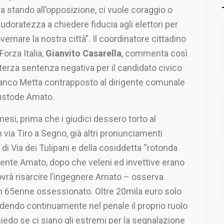
a stando all’opposizione, ci vuole coraggio o
udoratezza a chiedere fiducia agli elettori per
vernare la nostra città”. Il coordinatore cittadino
 Forza Italia,
Gianvito Casarella
, commenta così
 terza sentenza negativa per il candidato civico
anco Metta contrapposto al dirigente comunale
stode Amato.
esi, prima che i giudici dessero torto al
 via Tiro a Segno, già altri pronunciamenti
e di Via dei Tulipani e della cosiddetta “rotonda
igente Amato, dopo che veleni ed invettive erano
dovrà risarcire l’ingegnere Amato – osserva
 un 65enne ossessionato. Oltre 20mila euro solo
endo continuamente nel penale il proprio ruolo
hiedo se ci siano gli estremi per la segnalazione