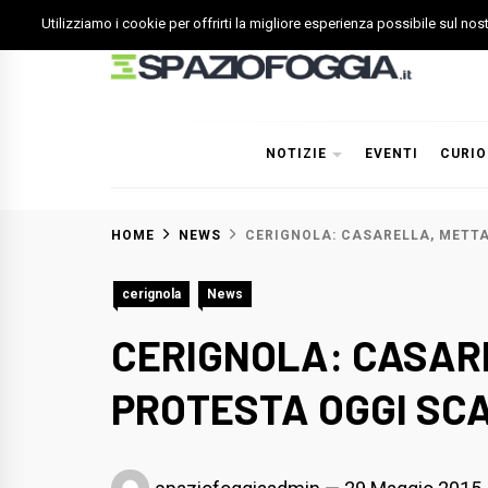
Skip
Utilizziamo i cookie per offrirti la migliore esperienza possibile sul no
to
content
Spazio Foggia
Foggia News Calcio Eventi e Attività nella Capitanata
NOTIZIE
EVENTI
CURIO
HOME
NEWS
CERIGNOLA: CASARELLA, METTA
cerignola
News
CERIGNOLA: CASARE
PROTESTA OGGI SC