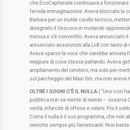
che EcoCapitanata continuava a funzionare e
fervida immaginazione. Aveva bloccato la co
Barbara per un inutile cavillo tecnico, mette
disegnato il Vescovo in mutande opponendosi
messa e s’è convertito. Aveva annunciato il
annunciato assunzioni alla Lidl con tanto d
Aveva sparso la voce che sarebbe arrivata l
neppure di cosa stesse parlando. Aveva gett
ampliamento del cimitero, ma solo per mette
sul parcheggio del Maxi Gm, ma non aveva n
OLTRE I SOGNI C’È IL NULLA |
“Uno così ha
pubblica non sa niente di niente – osserva C
verità, infarcite di offese e veleni. Poi il soli
Come il nulla è il suo programma, che non a
oniriche sempre più farneticanti. Non basta