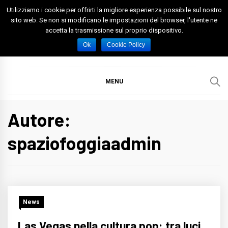
Skip
Utilizziamo i cookie per offrirti la migliore esperienza possibile sul nostro
to
sito web. Se non si modificano le impostazioni del browser, l'utente ne
accetta la trasmissione sul proprio dispositivo.
content
Spazio Foggia
Foggia News Calcio Eventi e Attività nella Capitanata
Ok
Cookie Policy
MENU
Autore:
spaziofoggiaadmin
News
Las Vegas nella cultura pop: tra luci,