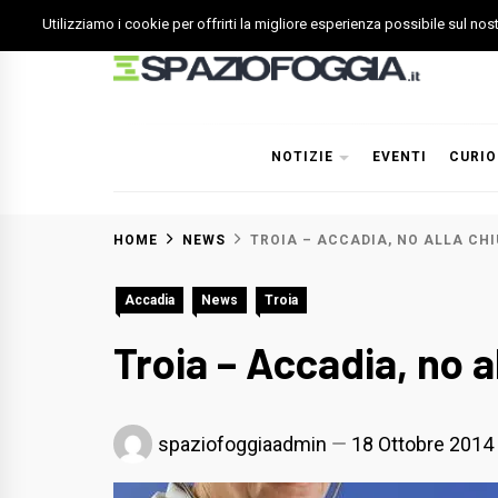
Skip
Utilizziamo i cookie per offrirti la migliore esperienza possibile sul no
to
content
Spazio Foggia
Foggia News Calcio Eventi e Attività nella Capitanata
NOTIZIE
EVENTI
CURIO
HOME
NEWS
TROIA – ACCADIA, NO ALLA CH
Accadia
News
Troia
Troia – Accadia, no a
spaziofoggiaadmin
18 Ottobre 2014