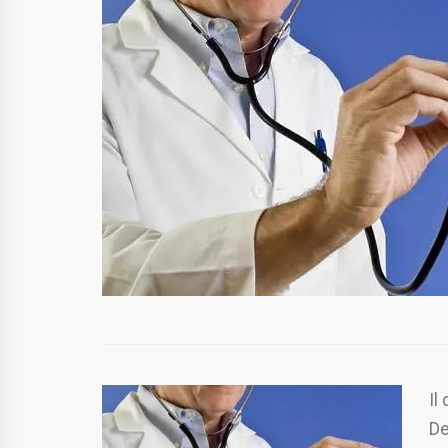
Il
De