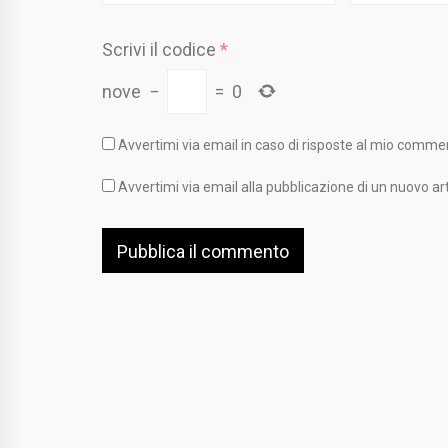
Scrivi il codice
*
nove
−
=
0
Avvertimi via email in caso di risposte al mio comme
Avvertimi via email alla pubblicazione di un nuovo art