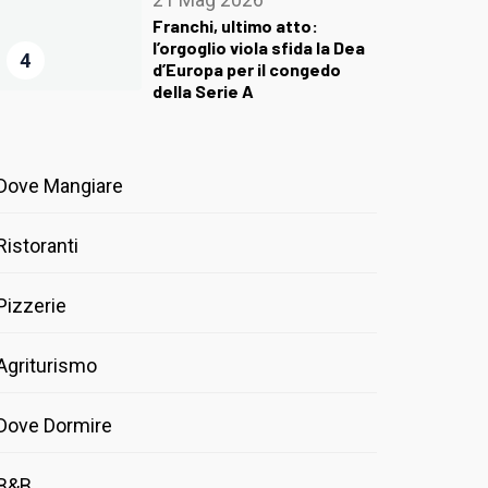
Franchi, ultimo atto:
l’orgoglio viola sfida la Dea
4
d’Europa per il congedo
della Serie A
Dove Mangiare
Ristoranti
Pizzerie
Agriturismo
Dove Dormire
B&B