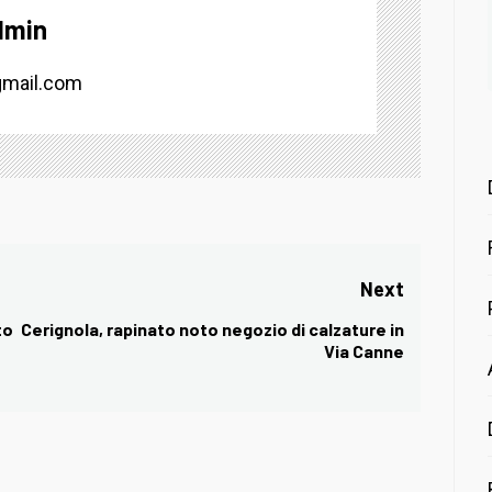
dmin
mail.com
Next
to
Cerignola, rapinato noto negozio di calzature in
Next
Via Canne
post: