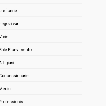
oreficerie
negozi vari
Varie
Sale Ricevimento
Artigiani
Concessionarie
Medici
Professionisti