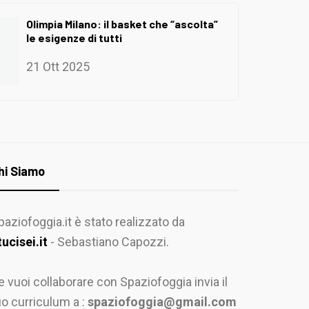
Olimpia Milano: il basket che “ascolta”
le esigenze di tutti
21 Ott 2025
hi Siamo
paziofoggia.it è stato realizzato da
tucisei.it
- Sebastiano Capozzi.
e vuoi collaborare con Spaziofoggia invia il
uo curriculum a :
spaziofoggia@gmail.com