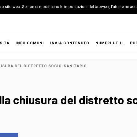
stro sito web. Se non si modificano le impostazioni del browser, l'utente ne acc
SITÀ
INFO COMUNI
INVIA CONTENUTO
NUMERI UTILI
PU
IUSURA DEL DISTRETTO SOCIO-SANITARIO
lla chiusura del distretto s