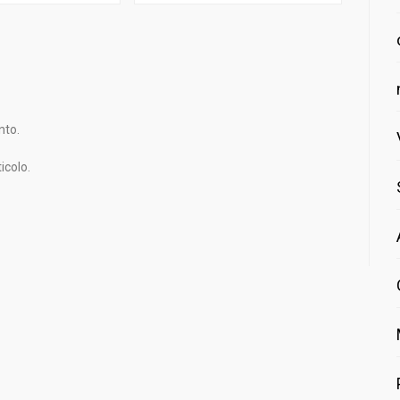
nto.
icolo.