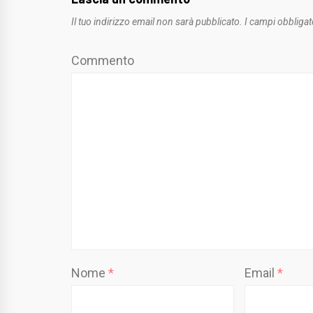
Il tuo indirizzo email non sarà pubblicato.
I campi obbligat
Commento
Nome
*
Email
*