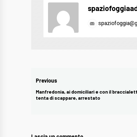
spaziofoggiaa
spaziofoggia@g
Navigazione
Previous
articoli
Manfredonia, ai domiciliari e con il braccialet
Previous
tenta di scappare, arrestato
post:
Lascia un commento