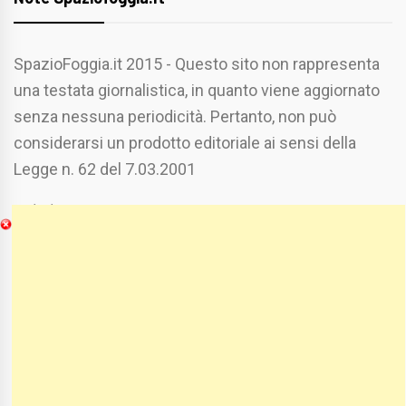
SpazioFoggia.it 2015 - Questo sito non rappresenta
una testata giornalistica, in quanto viene aggiornato
senza nessuna periodicità. Pertanto, non può
considerarsi un prodotto editoriale ai sensi della
Legge n. 62 del 7.03.2001
Chi Siamo
Spaziofoggia.it è stato realizzato da
Etucisei.it
-
Sebastiano Capozzi.
Se vuoi collaborare con Spaziofoggia invia il tuo
curriculum a :
spaziofoggia@gmail.com