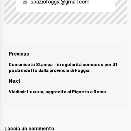
spaziofoggia@gmail.com
Navigazione
Previous
articoli
Comunicato Stampa – irregolarità concorso per 31
Previous
posti indetto dalla provincia di Foggia
post:
Next
Vladimir Luxuria, aggredita al Pigneto a Roma
Next
post:
Lascia un commento