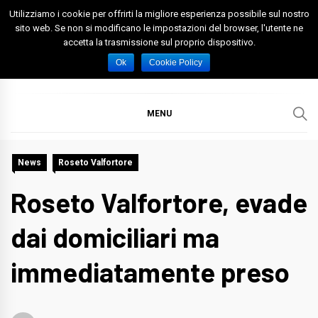
Skip
Utilizziamo i cookie per offrirti la migliore esperienza possibile sul nostro
to
sito web. Se non si modificano le impostazioni del browser, l'utente ne
accetta la trasmissione sul proprio dispositivo.
content
Spazio Foggia
Foggia News Calcio Eventi e Attività nella Capitanata
Ok
Cookie Policy
MENU
News
Roseto Valfortore
Roseto Valfortore, evade
dai domiciliari ma
immediatamente preso