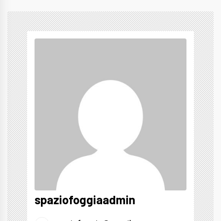
spaziofoggiaadmin