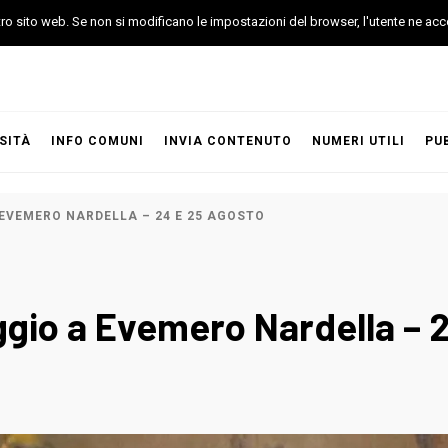
stro sito web. Se non si modificano le impostazioni del browser, l'utente ne acc
SITÀ
INFO COMUNI
INVIA CONTENUTO
NUMERI UTILI
PU
EVEMERO NARDELLA – 24 E 25 AGOSTO
gio a Evemero Nardella – 