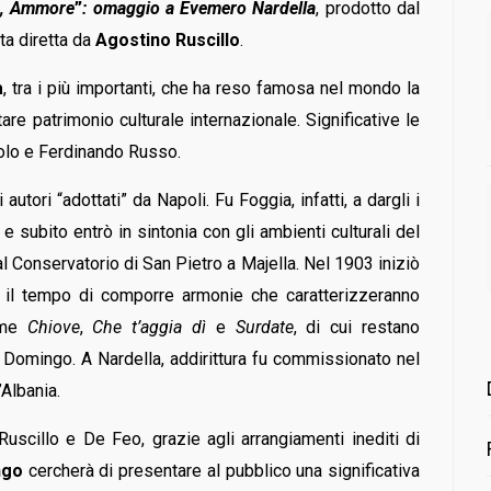
a, Ammore
”
: omaggio a Evemero Nardella
, prodotto dal
ta diretta da
Agostino Ruscillo
.
a
, tra i più importanti, che ha reso famosa nel mondo la
are patrimonio culturale internazionale. Significative le
olo e Ferdinando Russo.
autori “adottati” da Napoli. Fu Foggia, infatti, a dargli i
 subito entrò in sintonia con gli ambienti culturali del
 Conservatorio di San Pietro a Majella. Nel 1903 iniziò
ndo il tempo di comporre armonie che caratterizzeranno
come
Chiove
,
Che t’aggia dì
e
Surdate
, di cui restano
e Domingo. A Nardella, addirittura fu commissionato nel
Albania.
Ruscillo e De Feo, grazie agli arrangiamenti inediti
di
ngo
cercherà di presentare al pubblico una significativa