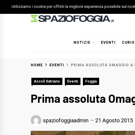
Skip
Utilizziamo i cookie per offrirti la migliore esperienza possibile sul no
to
content
Spazio Foggia
Foggia News Calcio Eventi e Attività nella Capitanata
NOTIZIE
EVENTI
CURIO
HOME
EVENTI
PRIMA ASSOLUTA OMAGGIO A 
Ascoli Satriano
Eventi
Foggia
Prima assoluta Omag
spaziofoggiaadmin
21 Agosto 2015