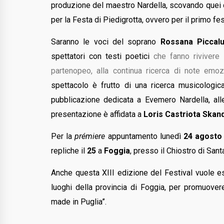
produzione del maestro Nardella, scovando quei 
per la Festa di Piedigrotta, ovvero per il primo fe
Saranno le voci del soprano
Rossana Piccal
spettatori con testi poetici
che fanno rivivere 
partenopeo, alla continua ricerca di note emoz
spettacolo è frutto di una ricerca musicologi
pubblicazione dedicata a Evemero Nardella, alle
presentazione è affidata a
Loris Castriota Ska
Per la
prémiere
appuntamento lunedì
24 agosto
repliche
il
25
a
Foggia
, presso il Chiostro di Santa
Anche questa XIII edizione del Festival vuole 
luoghi della provincia di Foggia, per promuove
made in Puglia”.