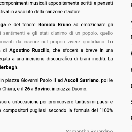
componimenti musicali appositamente scritti e pensati
stival in assoluto della canzone d’autore.
uga
e del tenore
Romolo Bruno
ad emozionare gli
i sentimenti e gli stati d’animo di un popolo, quello
ionanti da inserire nel proprio vivere quotidiano
. Lo
ca di
Agostino Ruscillo
, che sfocerà a breve in una
gata a una incisione discografica di brani inediti. La
nderbegh
.
in piazza Giovanni Paolo II ad
Ascoli Satriano
, poi le
 Chiara, e il
26
a
Bovino
, in piazza Duomo.
essere un’occasione per promuovere tantissimi paesi e
re compositori pugliesi secondo la formula del “100%
Samantha Berardino