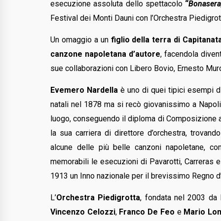
esecuzione assoluta dello spettacolo
“
Bonaser
Festival dei Monti Dauni con l’Orchestra Piedigrot
Un omaggio a un
figlio della terra di Capitanat
canzone napoletana d’autore
, facendola divent
sue collaborazioni con Libero Bovio, Ernesto Mur
Evemero Nardella
è uno di quei tipici esempi di 
natali nel 1878 ma si recò giovanissimo a Napoli e
luogo, conseguendo il diploma di Composizione al
la sua carriera di direttore d’orchestra, trova
alcune delle più belle canzoni napoletane, 
memorabili le esecuzioni di Pavarotti, Carreras 
1913 un Inno nazionale per il brevissimo Regno d’
L’
Orchestra Piedigrotta
, fondata nel 2003 da 
Vincenzo Celozzi
,
Franco De Feo
e
Mario Lo