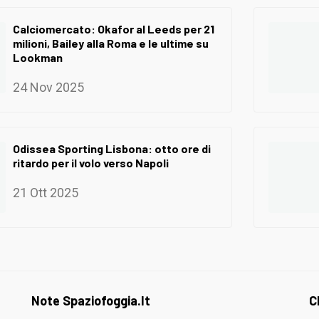
Calciomercato: Okafor al Leeds per 21
milioni, Bailey alla Roma e le ultime su
Lookman
24 Nov 2025
Odissea Sporting Lisbona: otto ore di
ritardo per il volo verso Napoli
21 Ott 2025
Note Spaziofoggia.it
C