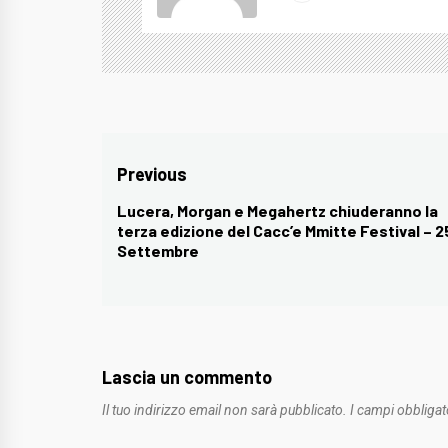
Navigazione
Previous
articoli
Lucera, Morgan e Megahertz chiuderanno la
Previous
terza edizione del Cacc’e Mmitte Festival – 2
post:
Settembre
Lascia un commento
Il tuo indirizzo email non sarà pubblicato.
I campi obbligat