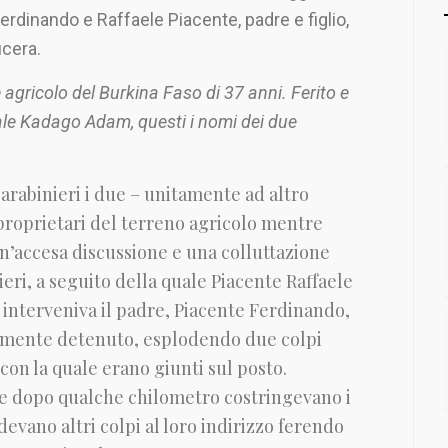
erdinando e Raffaele Piacente, padre e figlio,
ucera.
agricolo del Burkina Faso di 37 anni. Ferito e
nale Kadago Adam, questi i nomi dei due
arabinieri i due – unitamente ad altro
 proprietari del terreno agricolo mentre
n’accesa discussione e una colluttazione
nieri, a seguito della quale Piacente Raffaele
e interveniva il padre, Piacente Ferdinando,
armente detenuto, esplodendo due colpi
 con la quale erano giunti sul posto.
i e dopo qualche chilometro costringevano i
devano altri colpi al loro indirizzo ferendo