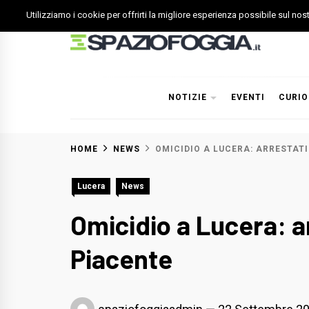
Skip
Utilizziamo i cookie per offrirti la migliore esperienza possibile sul no
to
content
Spazio Foggia
Foggia News Calcio Eventi e Attività nella Capitanata
NOTIZIE
EVENTI
CURIO
HOME
NEWS
OMICIDIO A LUCERA: ARRESTATI
Lucera
News
Omicidio a Lucera: ar
Piacente