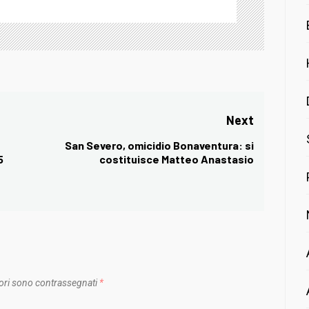
Next
San Severo, omicidio Bonaventura: si
Next
5
costituisce Matteo Anastasio
post:
ori sono contrassegnati
*