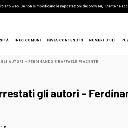
stro sito web. Se non si modificano le impostazioni del browser, l'utente ne acc
SITÀ
INFO COMUNI
INVIA CONTENUTO
NUMERI UTILI
PU
 GLI AUTORI – FERDINANDO E RAFFAELE PIACENTE
restati gli autori – Ferdin