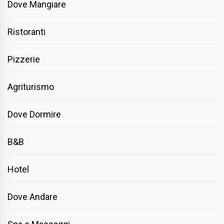
Dove Mangiare
Ristoranti
Pizzerie
Agriturismo
Dove Dormire
B&B
Hotel
Dove Andare