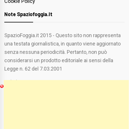
Cookie Policy
Note Spaziofoggia.it
SpazioFoggia.it 2015 - Questo sito non rappresenta
una testata giornalistica, in quanto viene aggiornato
senza nessuna periodicità. Pertanto, non può
considerarsi un prodotto editoriale ai sensi della
Legge n. 62 del 7.03.2001
Chi Siamo
Spaziofoggia.it è stato realizzato da
Etucisei.it
-
Sebastiano Capozzi.
Se vuoi collaborare con Spaziofoggia invia il tuo