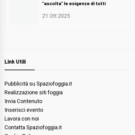
“ascolta” le esigenze di tutti
21 Ott 2025
Link Utili
Pubblicità su Spaziofoggia.it
Realizzazione siti foggia
Invia Contenuto
Inserisci evento
Lavora con noi
Contatta Spaziofoggia.it