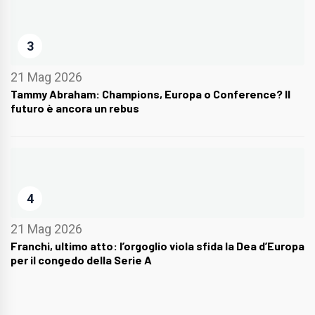
3
21 Mag 2026
Tammy Abraham: Champions, Europa o Conference? Il
futuro è ancora un rebus
4
21 Mag 2026
Franchi, ultimo atto: l’orgoglio viola sfida la Dea d’Europa
per il congedo della Serie A