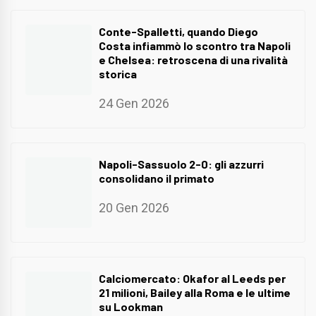
Conte-Spalletti, quando Diego
Costa infiammò lo scontro tra Napoli
e Chelsea: retroscena di una rivalità
storica
24 Gen 2026
Napoli-Sassuolo 2-0: gli azzurri
consolidano il primato
20 Gen 2026
Calciomercato: Okafor al Leeds per
21 milioni, Bailey alla Roma e le ultime
su Lookman